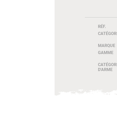
RÉF.
CATÉGOR
MARQUE
GAMME
CATÉGOR
D'ARME