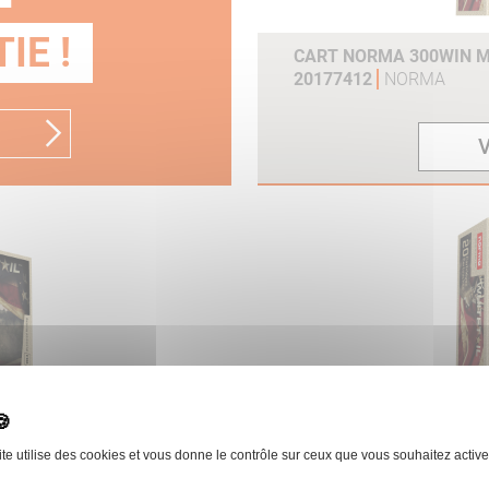
IE !
CART NORMA 300WIN MA
20177412
NORMA
V
ITETAIL BTE 20 REF
CART NORMA 30-06SPRG
20177602
NORMA
ite utilise des cookies et vous donne le contrôle sur ceux que vous souhaitez active