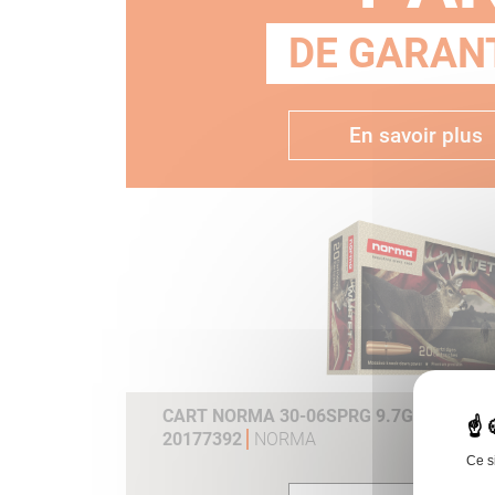
DE GARANT
En savoir plus
CART NORMA 30-06SPRG 9.7G 150GR WH
20177392
NORMA
Ce s