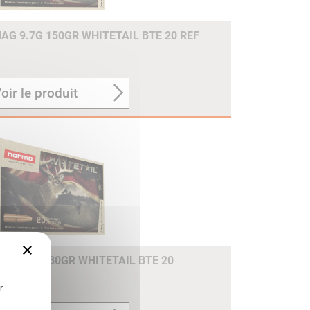
G 9.7G 150GR WHITETAIL BTE 20 REF
oir le produit
×
 11.7G 180GR WHITETAIL BTE 20
r