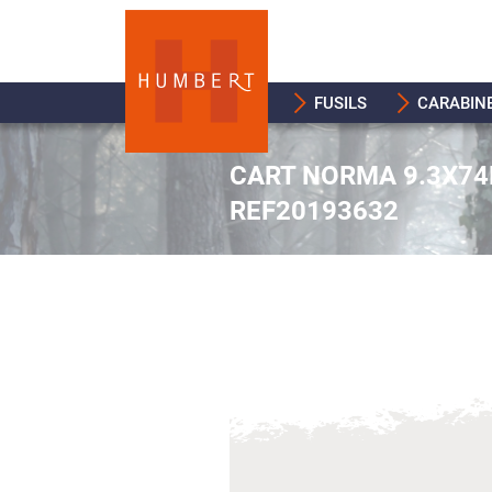
FUSILS
CARABIN
CART NORMA 9.3X74R
REF20193632