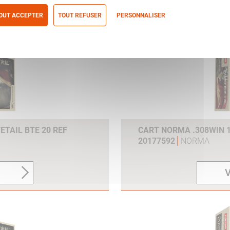
V
OUT ACCEPTER
TOUT REFUSER
PERSONNALISER
itique de confidentialité
ETAIL BTE 20 REF
CART NORMA .308WIN 1
20177592
NORMA
V