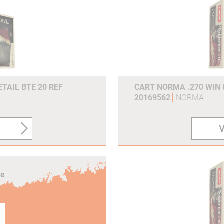
Joules (300m) :
2750
Grains :
230gr
Gram :
14.9g
TAIL BTE 20 REF
CART NORMA .270 WIN 
20169562
NORMA
V
re
N