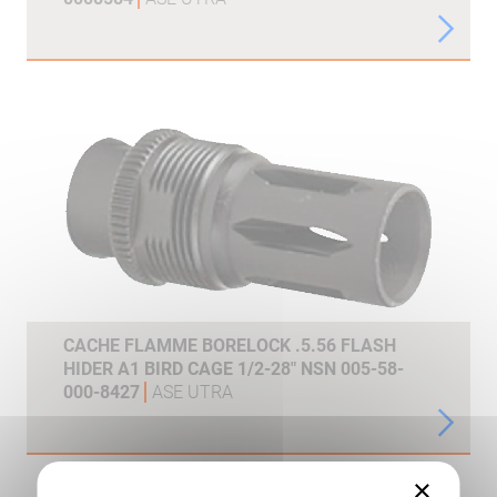
CACHE FLAMME BORELOCK .5.56 FLASH
HIDER A1 BIRD CAGE 1/2-28" NSN 005-58-
000-8427
ASE UTRA
×