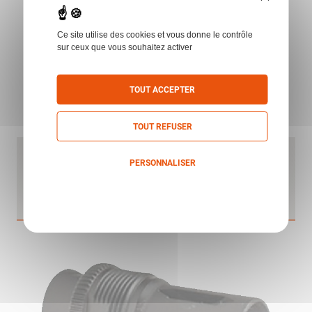
Ce site utilise des cookies et vous donne le contrôle
sur ceux que vous souhaitez activer
TOUT ACCEPTER
TOUT REFUSER
CACHE FLAMME BORELOCK .7.62 FLASH
PERSONNALISER
HIDER 3/4"X24 POUR M10A1 CQB CSASS
AU775
ASE UTRA
Politique de confidentialité