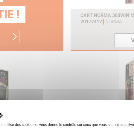
IE !
CART NORMA 300WIN MA
20177412
NORMA
V
ITETAIL BTE 20 REF
CART NORMA 30-06SPRG
20177602
NORMA
ite utilise des cookies et vous donne le contrôle sur ceux que vous souhaitez active