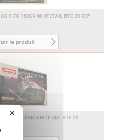
G 9.7G 150GR WHITETAIL BTE 20 REF
oir le produit
×
 11.7G 180GR WHITETAIL BTE 20
r