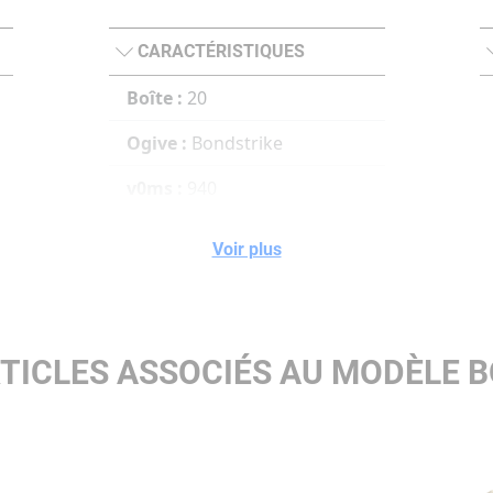
CARACTÉRISTIQUES
Boîte :
20
Ogive :
Bondstrike
v0ms :
940
100ms :
887
Voir plus
200ms :
837
300ms :
788
TICLES ASSOCIÉS AU MODÈLE 
e0joulesm :
5169 5169
Joules (100m) :
4603
Joules (200m) :
4098