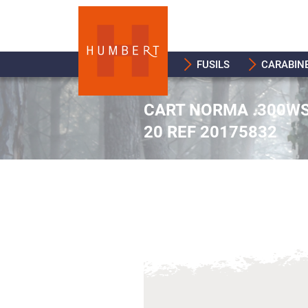
FUSILS
CARABIN
CART NORMA .300WS
20 REF 20175832