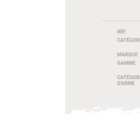
RÉF.
CATÉGOR
MARQUE
GAMME
CATÉGOR
D'ARME