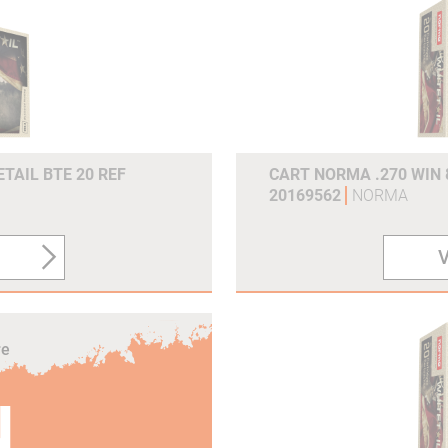
Joules (300m) :
3633
Grains :
180gr
Gram :
11.7g
Référence du fabricant :
20175832
TAIL BTE 20 REF
CART NORMA .270 WIN 
20169562
NORMA
V
re
N