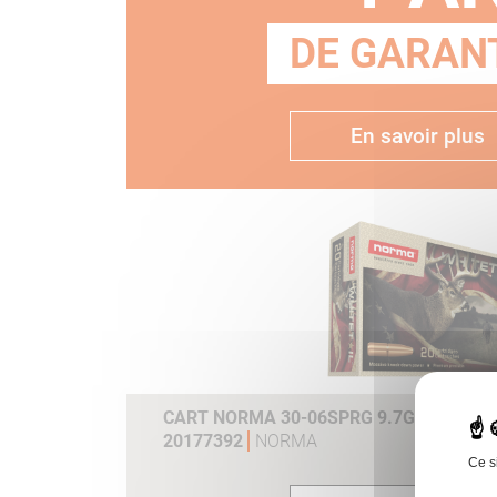
DE GARANT
En savoir plus
CART NORMA 30-06SPRG 9.7G 150GR WH
20177392
NORMA
Ce s