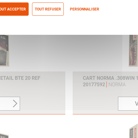
V
OUT ACCEPTER
TOUT REFUSER
PERSONNALISER
itique de confidentialité
ETAIL BTE 20 REF
CART NORMA .308WIN 1
20177592
NORMA
V