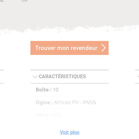
Trouver mon revendeur
CARACTÉRISTIQUES
Boîte :
10
Ogive :
African PH - RNSN
v0ms :
655
100ms :
588
Voir plus