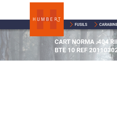
FUSILS
CARABIN
CART NORMA .404 RI
BTE 10 REF 2011030