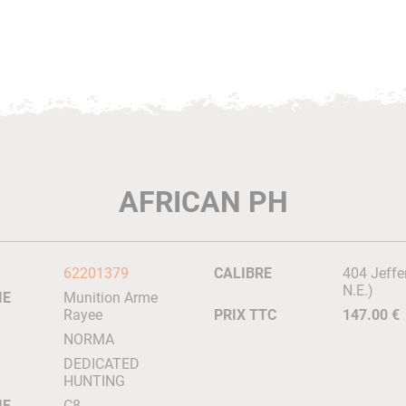
AFRICAN PH
62201379
CALIBRE
404 Jeffe
N.E.)
IE
Munition Arme
Rayee
PRIX TTC
147.00 €
NORMA
DEDICATED
HUNTING
IE
C8