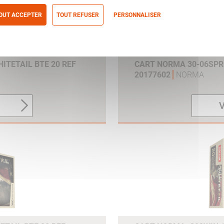
OUT ACCEPTER
TOUT REFUSER
PERSONNALISER
itique de confidentialité
ITETAIL BTE 20 REF
CART NORMA 30-06SPRG
20177602
NORMA
V