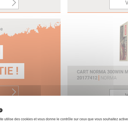
V
re
N
IE !
CART NORMA 300WIN MA
20177412
NORMA
V
ite utilise des cookies et vous donne le contrôle sur ceux que vous souhaitez active