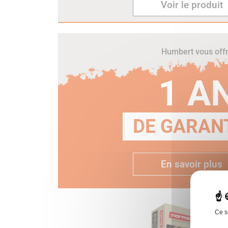
Voir le produit
Humbert vous off
1 A
DE GARANT
En savoir plus
Ce s