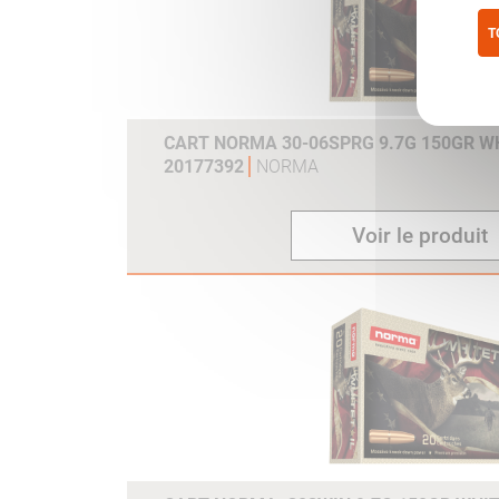
T
Pol
CART NORMA 30-06SPRG 9.7G 150GR WH
20177392
NORMA
Voir le produit