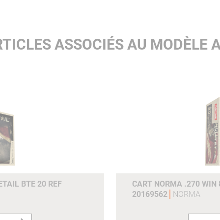
200ms :
526
e0joulesm :
6258 6258
TICLES ASSOCIÉS AU MODÈLE 
Joules (100m) :
5044
Joules (200m) :
4034
Grains :
450gr
Gram :
29.2g
Référence du fabricant :
20110302
TAIL BTE 20 REF
CART NORMA .270 WIN 
20169562
NORMA