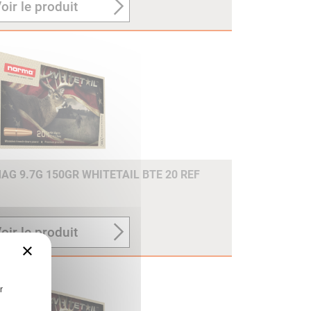
oir le produit
G 9.7G 150GR WHITETAIL BTE 20 REF
oir le produit
×
r