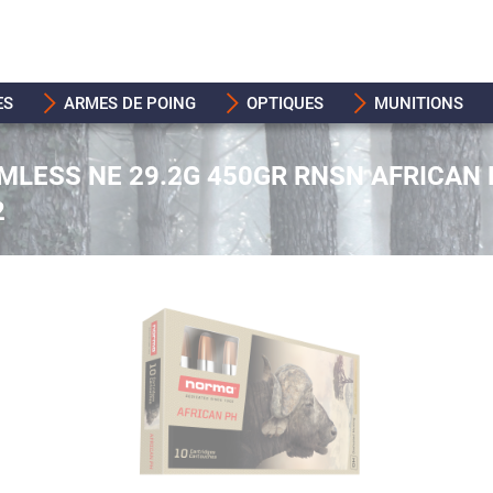
ES
ARMES DE POING
OPTIQUES
MUNITIONS
MLESS NE 29.2G 450GR RNSN AFRICAN
2