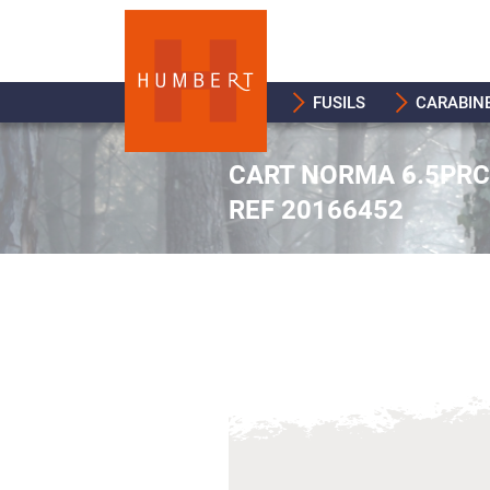
FUSILS
CARABIN
CART NORMA 6.5PRC 
REF 20166452