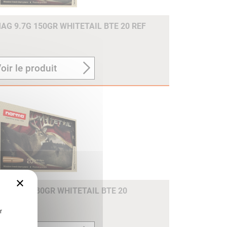
G 9.7G 150GR WHITETAIL BTE 20 REF
oir le produit
×
 11.7G 180GR WHITETAIL BTE 20
r