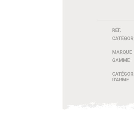
RÉF.
CATÉGOR
MARQUE
GAMME
CATÉGOR
D'ARME