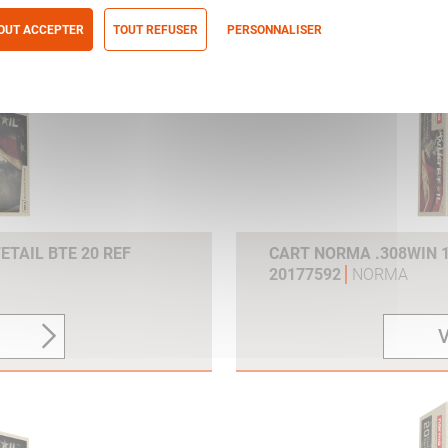
V
OUT ACCEPTER
TOUT REFUSER
PERSONNALISER
itique de confidentialité
ETAIL BTE 20 REF
CART NORMA .308WIN 1
20177592
NORMA
V