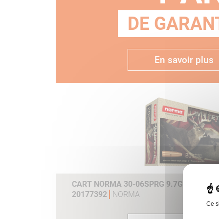
DE GARANT
En savoir plus
CART NORMA 30-06SPRG 9.7G 150GR WH
20177392
NORMA
Ce s