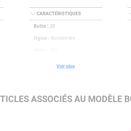
CARACTÉRISTIQUES
Boîte :
20
Ogive :
Bondstrike
v0ms :
900
100ms :
849
Voir plus
200ms :
800
300ms :
753
TICLES ASSOCIÉS AU MODÈLE 
e0joulesm :
3754 3754
Joules (100m) :
3341
Joules (200m) :
2966