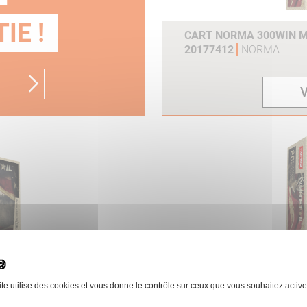
IE !
CART NORMA 300WIN MA
20177412
NORMA
V
ITETAIL BTE 20 REF
CART NORMA 30-06SPRG
20177602
NORMA
ite utilise des cookies et vous donne le contrôle sur ceux que vous souhaitez active