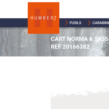
FUSILS
CARABIN
CART NORMA 6.5X55 
REF 20166382