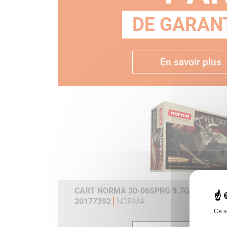
DE GARANT
En savoir plus
CART NORMA 30-06SPRG 9.7G 150GR WH
20177392
NORMA
Ce s