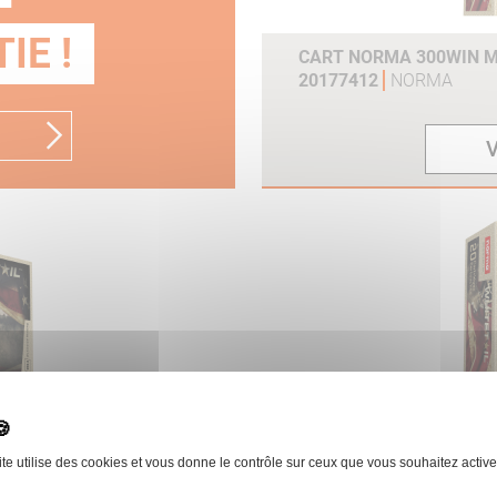
IE !
CART NORMA 300WIN MA
20177412
NORMA
V
ITETAIL BTE 20 REF
CART NORMA 30-06SPRG
20177602
NORMA
ite utilise des cookies et vous donne le contrôle sur ceux que vous souhaitez active