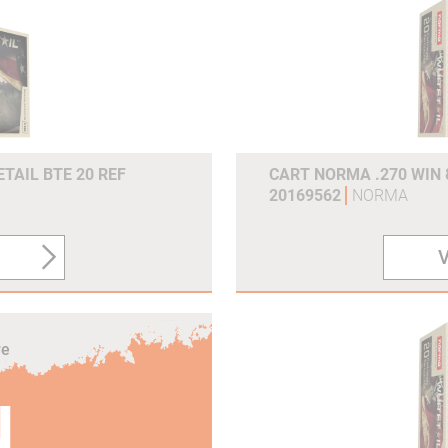
Joules (300m) :
2207
Grains :
143gr
Gram :
9.27g
Référence du fabricant :
20166382
TAIL BTE 20 REF
CART NORMA .270 WIN 
20169562
NORMA
V
re
N