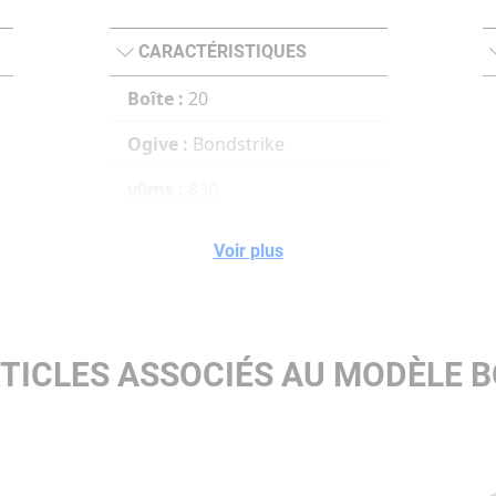
CARACTÉRISTIQUES
Boîte :
20
Ogive :
Bondstrike
v0ms :
830
100ms :
782
Voir plus
200ms :
735
300ms :
690
TICLES ASSOCIÉS AU MODÈLE 
e0joulesm :
3193 3193
Joules (100m) :
2834
Joules (200m) :
2504