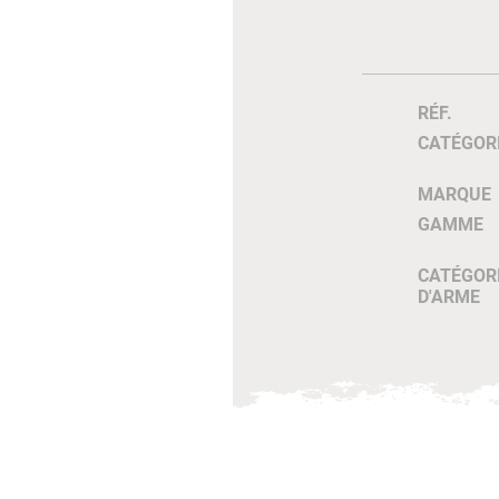
RÉF.
CATÉGOR
MARQUE
GAMME
CATÉGOR
D'ARME