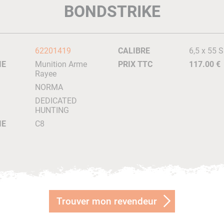
BONDSTRIKE
62201419
CALIBRE
6,5 x 55 
IE
Munition Arme
PRIX TTC
117.00 €
Rayee
NORMA
DEDICATED
HUNTING
IE
C8
Trouver mon revendeur