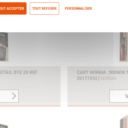
V
OUT ACCEPTER
TOUT REFUSER
PERSONNALISER
itique de confidentialité
ETAIL BTE 20 REF
CART NORMA .308WIN 1
20177592
NORMA
V