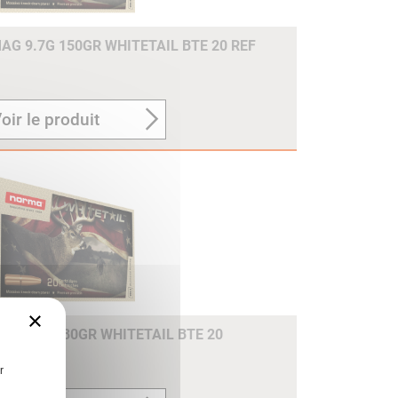
G 9.7G 150GR WHITETAIL BTE 20 REF
oir le produit
×
 11.7G 180GR WHITETAIL BTE 20
r