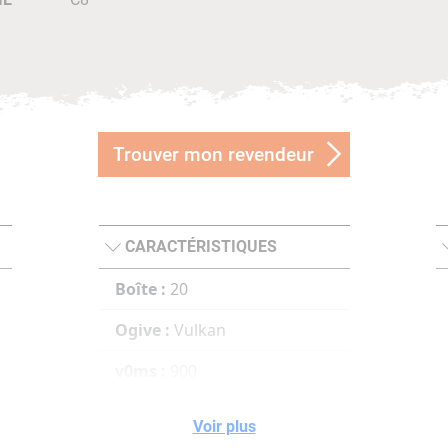
Trouver mon revendeur
CARACTÉRISTIQUES
Boîte :
20
Ogive :
Vulkan
v0ms :
900
100ms :
812
Voir plus