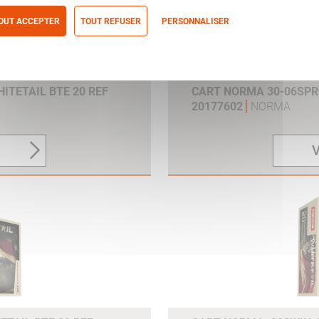
OUT ACCEPTER
TOUT REFUSER
PERSONNALISER
itique de confidentialité
ITETAIL BTE 20 REF
CART NORMA 30-06SPRG
20177602
NORMA
V