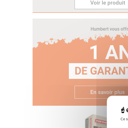
Voir le produit
Humbert vous off
1 A
DE GARANT
En savoir plus
Ce s