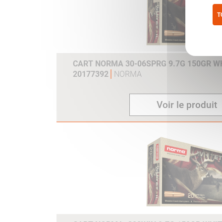
T
Pol
CART NORMA 30-06SPRG 9.7G 150GR WH
20177392
NORMA
Voir le produit