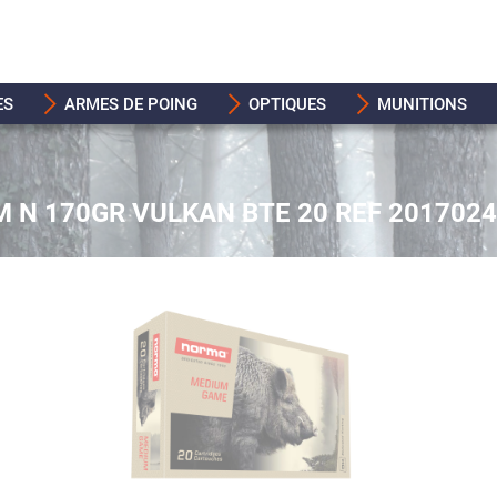
ES
ARMES DE POING
OPTIQUES
MUNITIONS
N 170GR VULKAN BTE 20 REF 201702