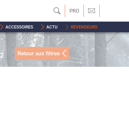
PRO
ACCESSOIRES
ACTU
REVENDEURS
Retour aux filtres
42