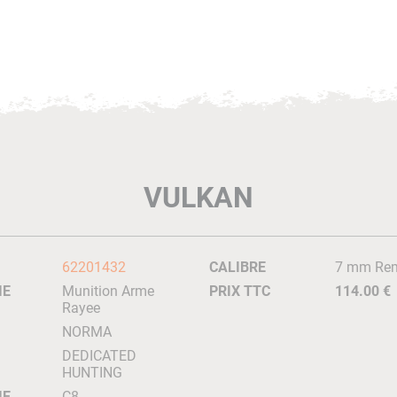
VULKAN
62201432
CALIBRE
7 mm Rem
IE
Munition Arme
PRIX TTC
114.00 €
Rayee
NORMA
DEDICATED
HUNTING
IE
C8