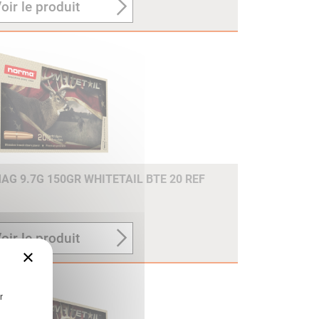
oir le produit
G 9.7G 150GR WHITETAIL BTE 20 REF
oir le produit
×
r