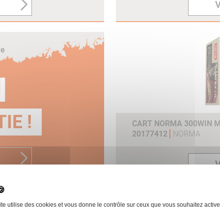
V
re
N
IE !
CART NORMA 300WIN MA
20177412
NORMA
V
ite utilise des cookies et vous donne le contrôle sur ceux que vous souhaitez active