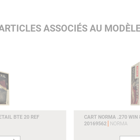
200ms :
729
300ms :
651
ARTICLES ASSOCIÉS AU MODÈL
e0joulesm :
4455 4455
Joules (100m) :
3626
Joules (200m) :
2923
Joules (300m) :
2331
Grains :
170gr
Gram :
11.0g
Référence du fabricant :
20170242
TAIL BTE 20 REF
CART NORMA .270 WIN 
20169562
NORMA