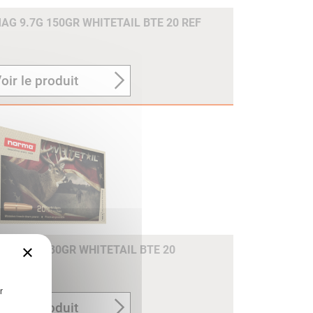
G 9.7G 150GR WHITETAIL BTE 20 REF
oir le produit
×
 11.7G 180GR WHITETAIL BTE 20
r
oir le produit