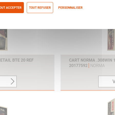
OUT ACCEPTER
TOUT REFUSER
PERSONNALISER
itique de confidentialité
ETAIL BTE 20 REF
CART NORMA .308WIN 1
20177592
NORMA
V