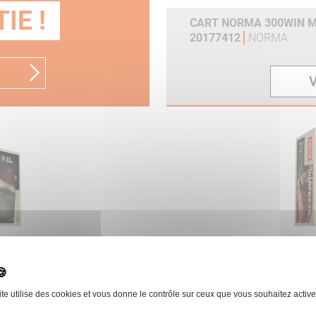
IE !
CART NORMA 300WIN MA
20177412
NORMA
V
ITETAIL BTE 20 REF
CART NORMA 30-06SPRG
20177602
NORMA
ite utilise des cookies et vous donne le contrôle sur ceux que vous souhaitez active
V