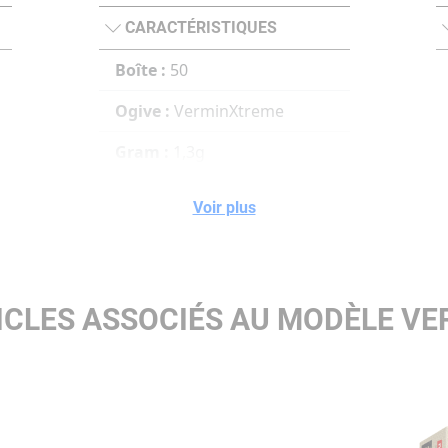
CARACTÉRISTIQUES
Boîte :
50
Ogive :
VerminXtreme
Gram :
1,3g
Grains :
20gr
Voir plus
ICLES ASSOCIÉS AU MODÈLE V