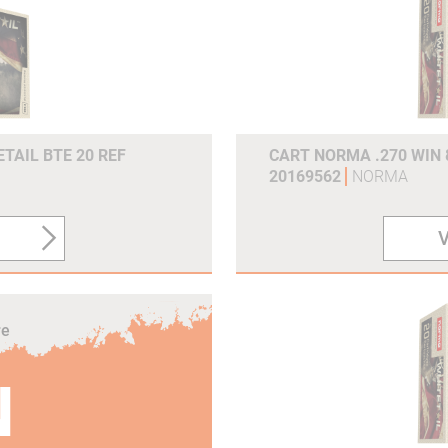
TAIL BTE 20 REF
CART NORMA .270 WIN 
20169562
NORMA
V
re
N