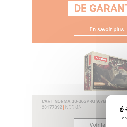
DE GARANT
En savoir plus
CART NORMA 30-06SPRG 9.7G 150GR WH
20177392
NORMA
Ce s
Voir le produit