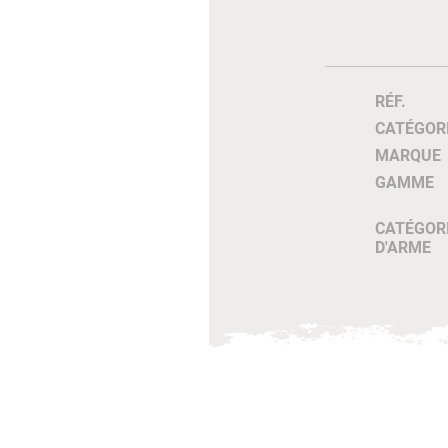
RÉF.
CATÉGOR
MARQUE
GAMME
CATÉGOR
D'ARME