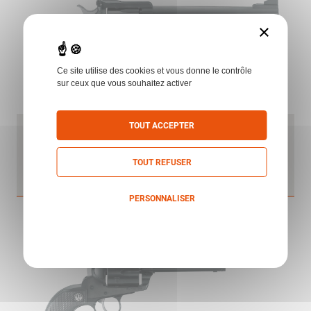
×
Ce site utilise des cookies et vous donne le contrôle
sur ceux que vous souhaitez activer
TOUT ACCEPTER
REV RUGER BLACKHAWK BN-45 .45COLT
7.1/2" 190MM 6CPS BRONZE
RUGER
TOUT REFUSER
PERSONNALISER
Politique de confidentialité