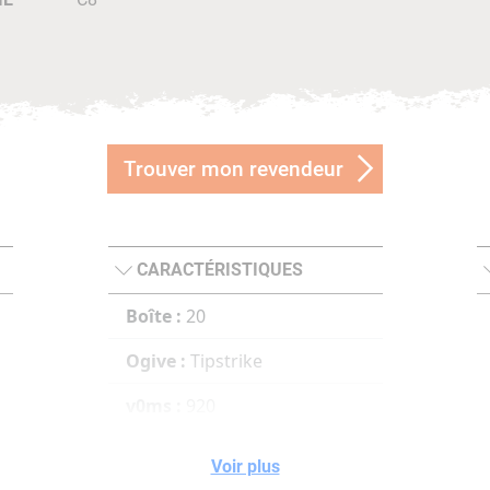
Trouver mon revendeur
CARACTÉRISTIQUES
Boîte :
20
Ogive :
Tipstrike
v0ms :
920
100ms :
858
Voir plus