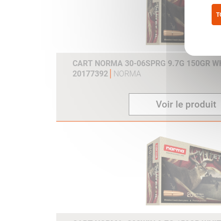
T
Pol
CART NORMA 30-06SPRG 9.7G 150GR WH
20177392
NORMA
Voir le produit