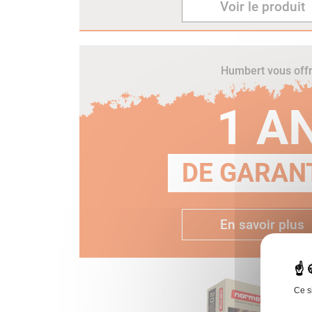
Voir le produit
Humbert vous off
1 A
DE GARANT
En savoir plus
Ce s