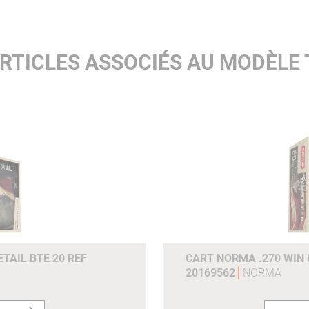
200ms :
798
300ms :
741
RTICLES ASSOCIÉS AU MODÈLE 
e0joulesm :
4401 4401
Joules (100m) :
3828
Joules (200m) :
3311
Joules (300m) :
2855
Grains :
160gr
Gram :
10.4g
Référence du fabricant :
20170142
TAIL BTE 20 REF
CART NORMA .270 WIN 
20169562
NORMA