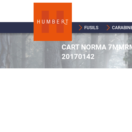
FUSILS
CARABIN
CART NORMA 7MMRM 
20170142