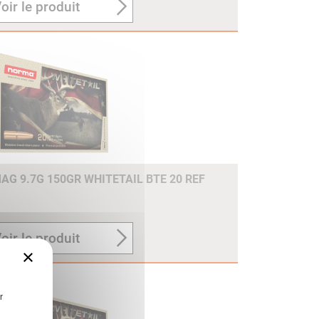
oir le produit
G 9.7G 150GR WHITETAIL BTE 20 REF
oir le produit
×
r