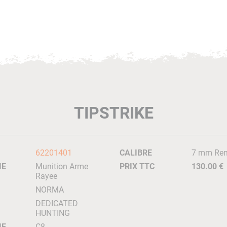
TIPSTRIKE
62201401
CALIBRE
7 mm Rem
IE
Munition Arme
PRIX TTC
130.00 €
Rayee
NORMA
DEDICATED
HUNTING
IE
C8