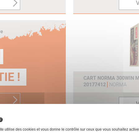
V
re
N
IE !
CART NORMA 300WIN MA
20177412
NORMA
V
ite utilise des cookies et vous donne le contrôle sur ceux que vous souhaitez active