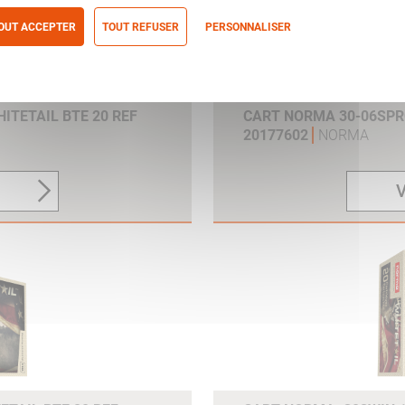
OUT ACCEPTER
TOUT REFUSER
PERSONNALISER
itique de confidentialité
ITETAIL BTE 20 REF
CART NORMA 30-06SPRG
20177602
NORMA
V