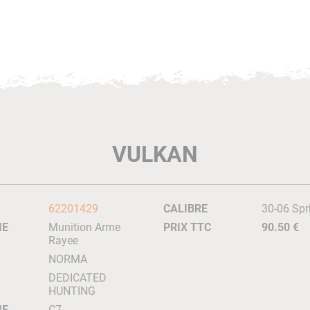
VULKAN
62201429
CALIBRE
30-06 Spr
IE
Munition Arme
PRIX TTC
90.50 €
Rayee
NORMA
DEDICATED
HUNTING
IE
C7