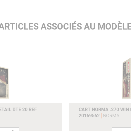
200ms :
643
300ms :
563
ARTICLES ASSOCIÉS AU MODÈL
e0joulesm :
3962 3962
Joules (100m) :
3117
Joules (200m) :
2419
Joules (300m) :
1854
Grains :
180gr
Gram :
11.7g
Référence du fabricant :
20176592
TAIL BTE 20 REF
CART NORMA .270 WIN 
20169562
NORMA