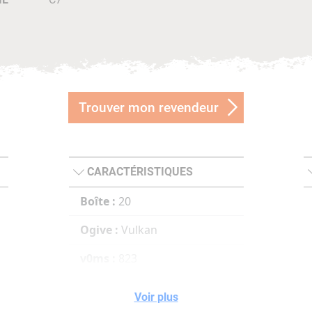
Trouver mon revendeur
CARACTÉRISTIQUES
Boîte :
20
Ogive :
Vulkan
v0ms :
823
100ms :
730
Voir plus