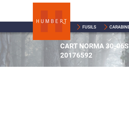
FUSILS
CARABIN
CART NORMA 30-06S
20176592