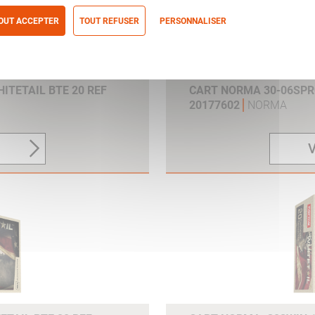
OUT ACCEPTER
TOUT REFUSER
PERSONNALISER
itique de confidentialité
ITETAIL BTE 20 REF
CART NORMA 30-06SPRG
20177602
NORMA
V