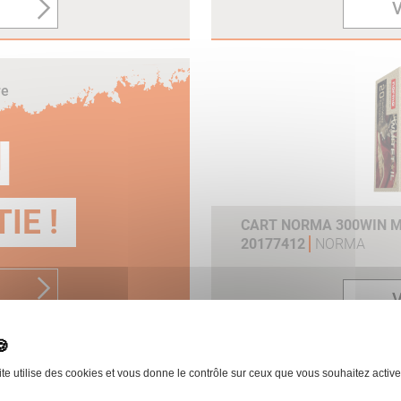
V
re
N
IE !
CART NORMA 300WIN MA
20177412
NORMA
V
ite utilise des cookies et vous donne le contrôle sur ceux que vous souhaitez active