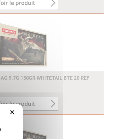
oir le produit
G 9.7G 150GR WHITETAIL BTE 20 REF
oir le produit
×
r