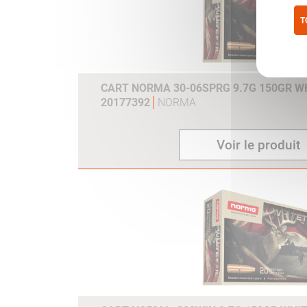
T
Pol
CART NORMA 30-06SPRG 9.7G 150GR WH
20177392
NORMA
Voir le produit