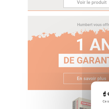
Voir le produit
Humbert vous off
1 A
DE GARANT
En savoir plus
Ce s