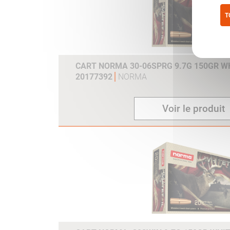
T
Pol
CART NORMA 30-06SPRG 9.7G 150GR WH
20177392
NORMA
Voir le produit