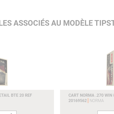
200ms :
817
300ms :
700
LES ASSOCIÉS AU MODÈLE TIPS
e0joulesm :
2139 2139
Joules (100m) :
1611
Joules (200m) :
1201
Joules (300m) :
882
Grains :
55gr
Gram :
3.6g
Référence du fabricant :
20157372
TAIL BTE 20 REF
CART NORMA .270 WIN 
20169562
NORMA