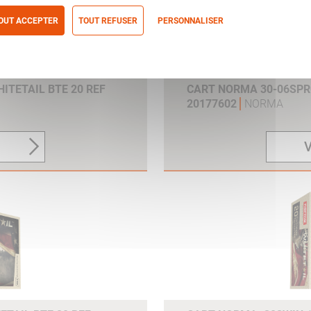
OUT ACCEPTER
TOUT REFUSER
PERSONNALISER
itique de confidentialité
ITETAIL BTE 20 REF
CART NORMA 30-06SPRG
20177602
NORMA
V