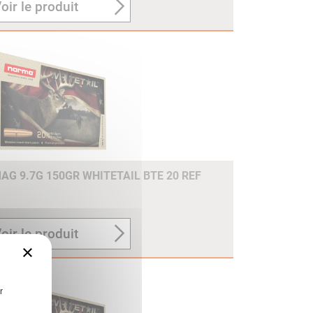
oir le produit
G 9.7G 150GR WHITETAIL BTE 20 REF
oir le produit
×
r