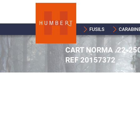
FUSILS
CARABIN
CART NORMA .22-250
REF 20157372