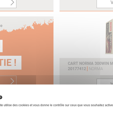
V
re
N
IE !
CART NORMA 300WIN MA
20177412
NORMA
V
ite utilise des cookies et vous donne le contrôle sur ceux que vous souhaitez active