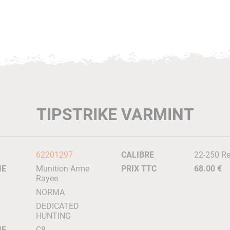
TIPSTRIKE VARMINT
62201297
CALIBRE
22-250 R
IE
Munition Arme
PRIX TTC
68.00 €
Rayee
NORMA
DEDICATED
HUNTING
IE
C8