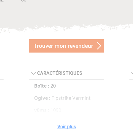
Trouver mon revendeur
CARACTÉRISTIQUES
Boîte :
20
Ogive :
Tipstrike Varmint
v0ms :
1090
100ms :
946
Voir plus