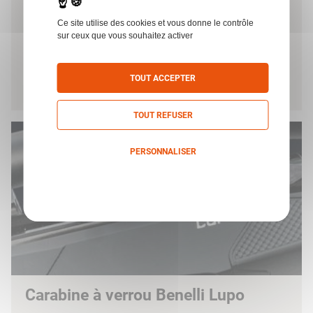
en Europe
22 août 2024
Ce site utilise des cookies et vous donne le contrôle
sur ceux que vous souhaitez activer
Philippsburg, Épicentre du Tir Sportif Dynamique
en Europe
TOUT ACCEPTER
Voir plus
TOUT REFUSER
PERSONNALISER
Politique de confidentialité
Carabine à verrou Benelli Lupo