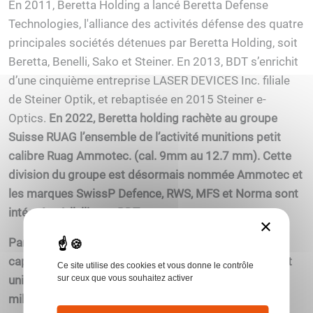
En 2011, Beretta Holding a lancé Beretta Defense
Technologies, l'alliance des activités défense des quatre
principales sociétés détenues par Beretta Holding, soit
Beretta, Benelli, Sako et Steiner. En 2013, BDT s’enrichit
d’une cinquième entreprise LASER DEVICES Inc. filiale
de Steiner Optik, et rebaptisée en 2015 Steiner e-
Optics.
En 2022, Beretta holding rachète au groupe
Suisse RUAG l’ensemble de l’activité munitions petit
calibre Ruag Ammotec. (cal. 9mm au 12.7 mm). Cette
division du groupe est désormais nommée Ammotec et
les marques SwissP Defence, RWS, MFS et Norma sont
intégrées à l’alliance BDT.
×
Par cette alliance, les neuf sociétés combinent leurs
capacités techniques pour former un point de contact
Ce site utilise des cookies et vous donne le contrôle
unique, en rencontrant les besoins opérationnels des
sur ceux que vous souhaitez activer
militaires et policiers du monde entier.