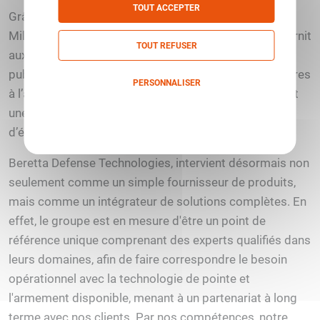
TOUT ACCEPTER
Grâce à une expertise éminente dans les domaines
Militaires & Police, Beretta Defense Technologies fournit
TOUT REFUSER
aux combattants modernes et agents de la force
publique les outils essentiels et spécifiques nécessaires
PERSONNALISER
à l’accomplissement de leurs missions, en leur offrant
une combinaison unique de services, d'armement et
Politique de confidentialité
d’équipements.
Beretta Defense Technologies, intervient désormais non
seulement comme un simple fournisseur de produits,
mais comme un intégrateur de solutions complètes. En
effet, le groupe est en mesure d'être un point de
référence unique comprenant des experts qualifiés dans
leurs domaines, afin de faire correspondre le besoin
opérationnel avec la technologie de pointe et
l'armement disponible, menant à un partenariat à long
terme avec nos clients. Par nos compétences, notre