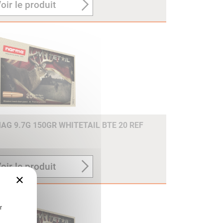
oir le produit
G 9.7G 150GR WHITETAIL BTE 20 REF
oir le produit
×
r