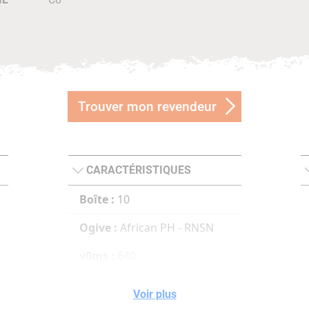
Trouver mon revendeur
CARACTÉRISTIQUES
Boîte :
10
Ogive :
African PH - RNSN
v0ms :
640
100ms :
573
Voir plus