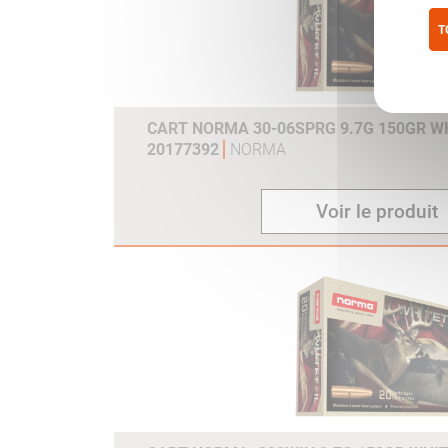
T
Pol
CART NORMA 30-06SPRG 9.7G 150GR WH
20177392
NORMA
Voir le produit