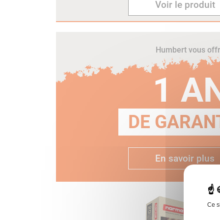
Voir le produit
Humbert vous off
1 A
DE GARANT
En savoir plus
Ce s