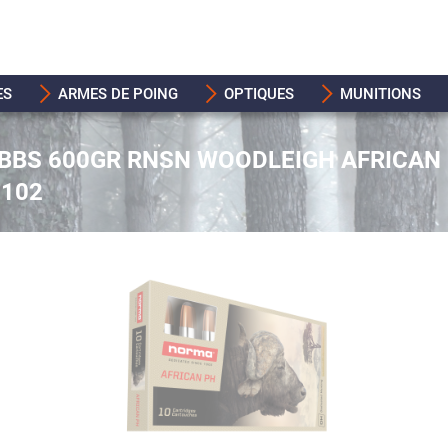
ES
ARMES DE POING
OPTIQUES
MUNITIONS
IBBS 600GR RNSN WOODLEIGH AFRICAN
3102