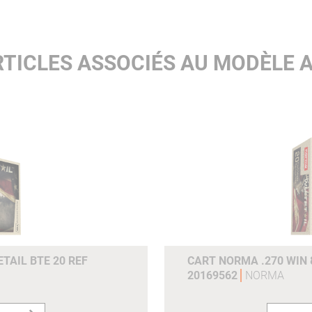
200ms :
511
e0joulesm :
7966 7966
TICLES ASSOCIÉS AU MODÈLE 
Joules (100m) :
6389
Joules (200m) :
5087
Grains :
600gr
Gram :
38.9g
Référence du fabricant :
20113102
TAIL BTE 20 REF
CART NORMA .270 WIN 
20169562
NORMA