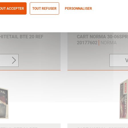
OUT ACCEPTER
TOUT REFUSER
PERSONNALISER
itique de confidentialité
ITETAIL BTE 20 REF
CART NORMA 30-06SPRG
20177602
NORMA
V