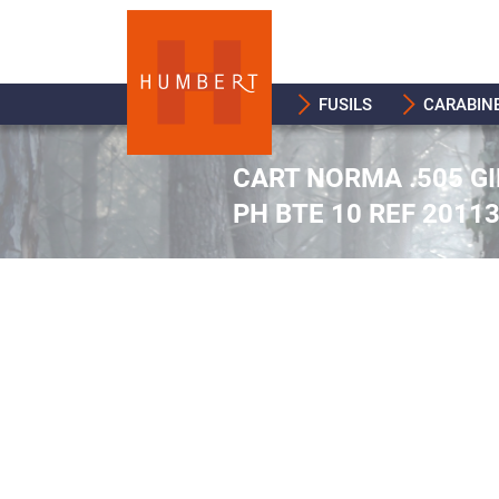
FUSILS
CARABIN
CART NORMA .505 G
PH BTE 10 REF 2011