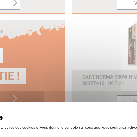
V
re
N
IE !
CART NORMA 300WIN MA
20177412
NORMA
V
ite utilise des cookies et vous donne le contrôle sur ceux que vous souhaitez active