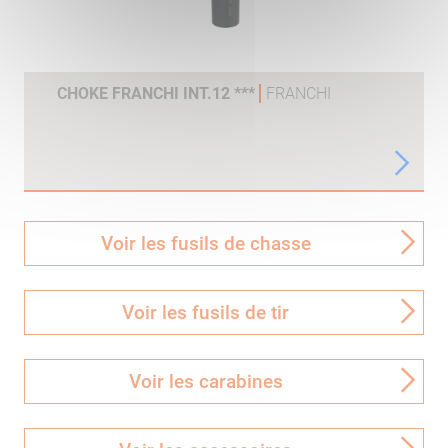
CHOKE FRANCHI INT.12 ***
FRANCHI
Voir les fusils de chasse
Voir les fusils de tir
Voir les carabines