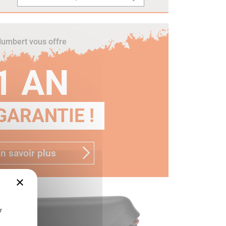
umbert vous offre
1 AN
GARANTIE !
n savoir plus
×
r