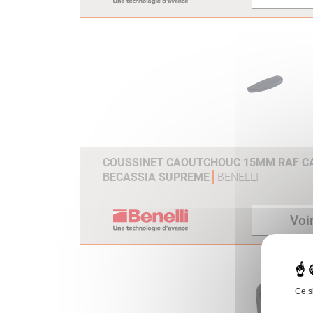
COUSSINET CAOUTCHOUC 15MM RAF CAL
BECASSIA SUPREME
BENELLI
Voir
Ce s