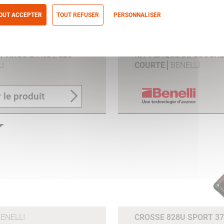
OUT ACCEPTER
TOUT REFUSER
PERSONNALISER
itique de confidentialité
 ARGO E PRO / 828
KIT PLAQUE DE COUCH
I
COURTE
BENELLI
 le produit
ENELLI
CROSSE 828U SPORT 