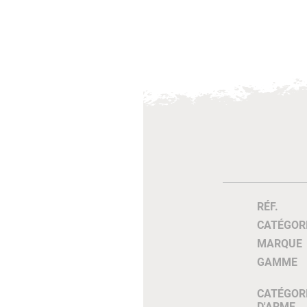
RÉF.
CATÉGOR
MARQUE
GAMME
CATÉGOR
D'ARME