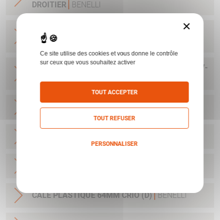
DROITIER
BENELLI
×
POIGNEE ANATOMIQUE MP90S/95E LARGE
GAUCHER
BENELLI
Ce site utilise des cookies et vous donne le contrôle
sur ceux que vous souhaitez activer
KIT NETTOYAGE C12 BENELLI NNO 1005-15-187-
2134
BENELLI
TOUT ACCEPTER
CALE PLASTIQUE 50MM CRIO (A)
BENELLI
TOUT REFUSER
CALE PLASTIQUE 55MM CRIO (B)
BENELLI
PERSONNALISER
Politique de confidentialité
CALE PLASTIQUE 60MM CRIO (C)
BENELLI
CALE PLASTIQUE 64MM CRIO (D)
BENELLI