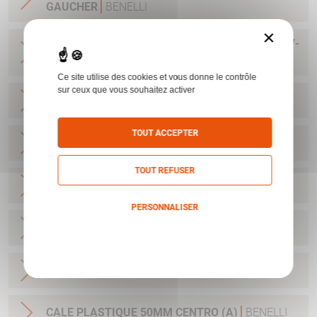
GAUCHER
BENELLI
×
KIT NETTOYAGE C12 BENELLI NNO 1005-15-187-
2134
BENELLI
Ce site utilise des cookies et vous donne le contrôle
sur ceux que vous souhaitez activer
CALE PLASTIQUE 50MM CRIO (A)
BENELLI
TOUT ACCEPTER
CALE PLASTIQUE 55MM CRIO (B)
BENELLI
TOUT REFUSER
CALE PLASTIQUE 60MM CRIO (C)
BENELLI
PERSONNALISER
CALE PLASTIQUE 64MM CRIO (D)
BENELLI
Politique de confidentialité
CALE PLASTIQUE 45MM CENTRO (Z)
BENELLI
CALE PLASTIQUE 50MM CENTRO (A)
BENELLI