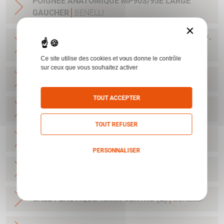
POIGNEE ANATOMIQUE MP90S/95E LARGE
GAUCHER
BENELLI
×
KIT NETTOYAGE C12 BENELLI NNO 1005-15-187-
2134
BENELLI
Ce site utilise des cookies et vous donne le contrôle
sur ceux que vous souhaitez activer
CALE PLASTIQUE 50MM CRIO (A)
BENELLI
TOUT ACCEPTER
CALE PLASTIQUE 55MM CRIO (B)
BENELLI
TOUT REFUSER
CALE PLASTIQUE 60MM CRIO (C)
BENELLI
PERSONNALISER
CALE PLASTIQUE 64MM CRIO (D)
BENELLI
Politique de confidentialité
CALE PLASTIQUE 45MM CENTRO (Z)
BENELLI