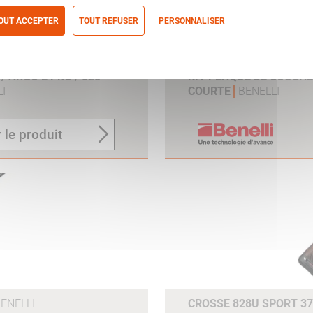
OUT ACCEPTER
TOUT REFUSER
PERSONNALISER
itique de confidentialité
 ARGO E PRO / 828
KIT PLAQUE DE COUCH
I
COURTE
BENELLI
 le produit
ENELLI
CROSSE 828U SPORT 