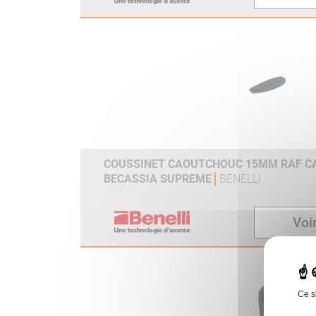
COUSSINET CAOUTCHOUC 15MM RAF CAL
BECASSIA SUPREME
BENELLI
Voir
Ce s