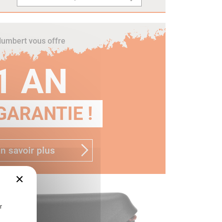
umbert vous offre
1 AN
GARANTIE !
n savoir plus
×
r