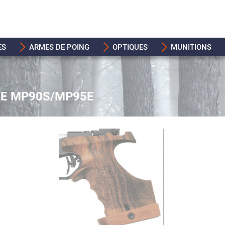
ES
ARMES DE POING
OPTIQUES
MUNITIONS
RE MP90S/MP95E