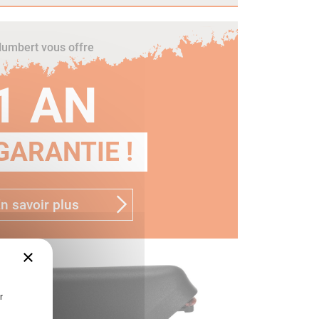
umbert vous offre
1 AN
GARANTIE !
n savoir plus
×
r