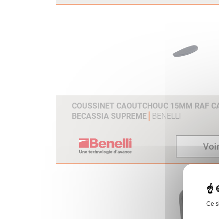
COUSSINET CAOUTCHOUC 15MM RAF CAL
BECASSIA SUPREME
BENELLI
Voir
Ce s