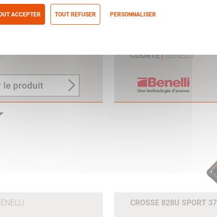
OUT ACCEPTER
TOUT REFUSER
PERSONNALISER
itique de confidentialité
 ARGO E PRO / 828
KIT PLAQUE DE COUCH
I
COURTE
BENELLI
 le produit
ENELLI
CROSSE 828U SPORT 