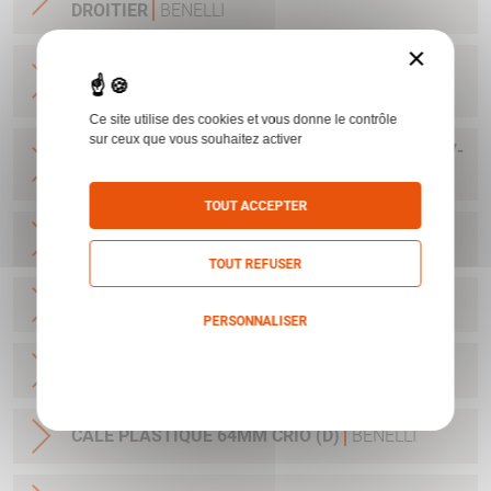
DROITIER
BENELLI
×
POIGNEE ANATOMIQUE MP90S/95E LARGE
GAUCHER
BENELLI
Ce site utilise des cookies et vous donne le contrôle
sur ceux que vous souhaitez activer
KIT NETTOYAGE C12 BENELLI NNO 1005-15-187-
2134
BENELLI
TOUT ACCEPTER
CALE PLASTIQUE 50MM CRIO (A)
BENELLI
TOUT REFUSER
CALE PLASTIQUE 55MM CRIO (B)
BENELLI
PERSONNALISER
Politique de confidentialité
CALE PLASTIQUE 60MM CRIO (C)
BENELLI
CALE PLASTIQUE 64MM CRIO (D)
BENELLI