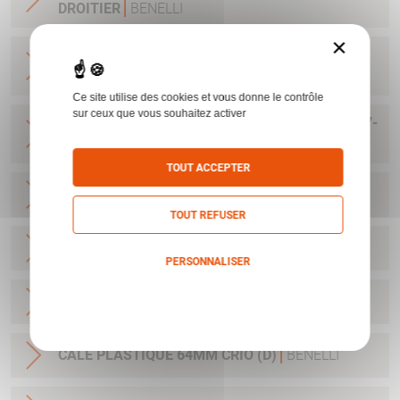
DROITIER
BENELLI
×
POIGNEE ANATOMIQUE MP90S/95E LARGE
GAUCHER
BENELLI
Ce site utilise des cookies et vous donne le contrôle
sur ceux que vous souhaitez activer
KIT NETTOYAGE C12 BENELLI NNO 1005-15-187-
2134
BENELLI
TOUT ACCEPTER
CALE PLASTIQUE 50MM CRIO (A)
BENELLI
TOUT REFUSER
CALE PLASTIQUE 55MM CRIO (B)
BENELLI
PERSONNALISER
Politique de confidentialité
CALE PLASTIQUE 60MM CRIO (C)
BENELLI
CALE PLASTIQUE 64MM CRIO (D)
BENELLI