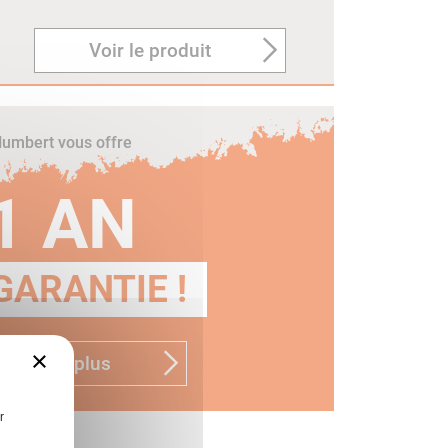
Voir le produit
umbert vous offre
1 AN
GARANTIE !
×
n savoir plus
r