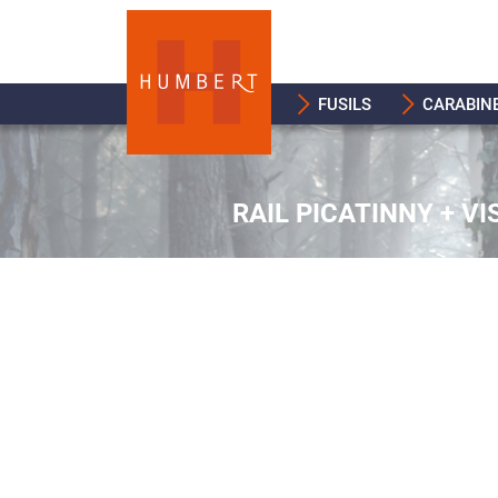
FUSILS
CARABIN
RAIL PICATINNY + V