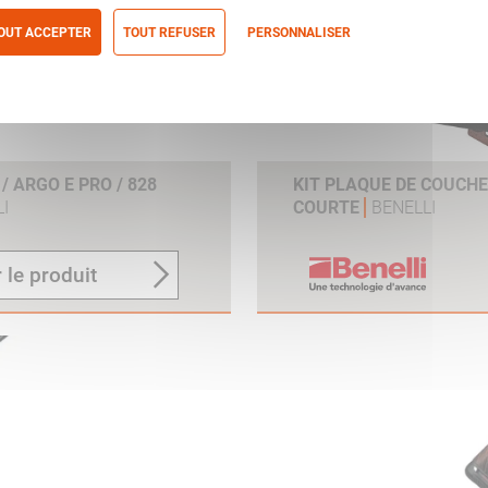
OUT ACCEPTER
TOUT REFUSER
PERSONNALISER
itique de confidentialité
 ARGO E PRO / 828
KIT PLAQUE DE COUCH
I
COURTE
BENELLI
 le produit