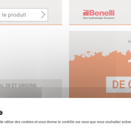
 le produit
H
DE 
 28 ET ORIGINE
E
 le produit
ite utilise des cookies et vous donne le contrôle sur ceux que vous souhaitez active