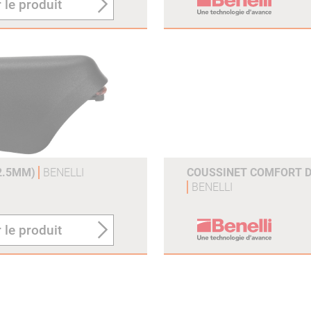
 le produit
12.5MM)
BENELLI
COUSSINET COMFORT 
BENELLI
 le produit