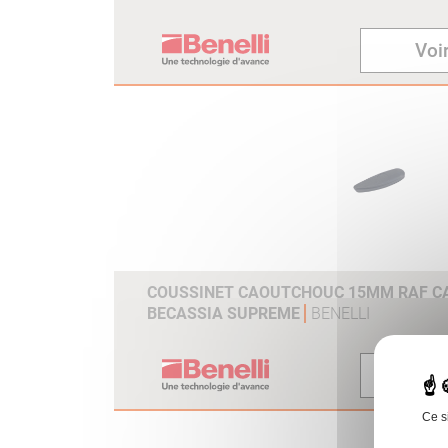
Voir
COUSSINET CAOUTCHOUC 15MM RAF CAL
BECASSIA SUPREME
BENELLI
Voir
Ce s