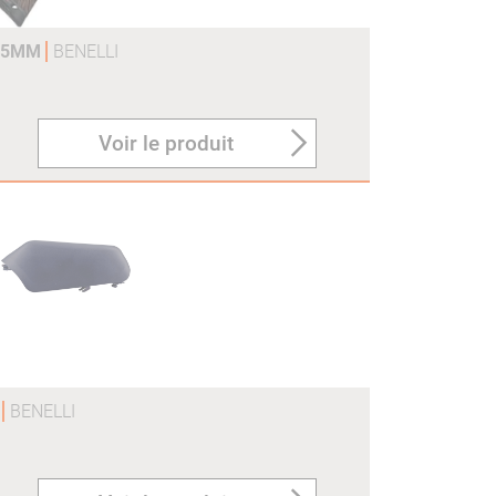
375MM
BENELLI
Voir le produit
O
BENELLI