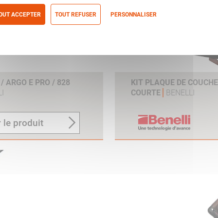
OUT ACCEPTER
TOUT REFUSER
PERSONNALISER
itique de confidentialité
 ARGO E PRO / 828
KIT PLAQUE DE COUCH
I
COURTE
BENELLI
 le produit