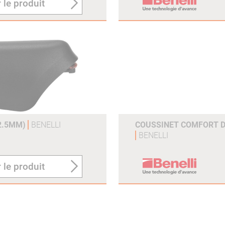
 le produit
12.5MM)
BENELLI
COUSSINET COMFORT 
BENELLI
 le produit