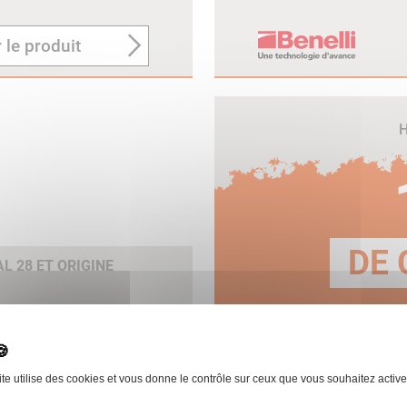
 le produit
H
DE 
 28 ET ORIGINE
E
 le produit
ite utilise des cookies et vous donne le contrôle sur ceux que vous souhaitez active