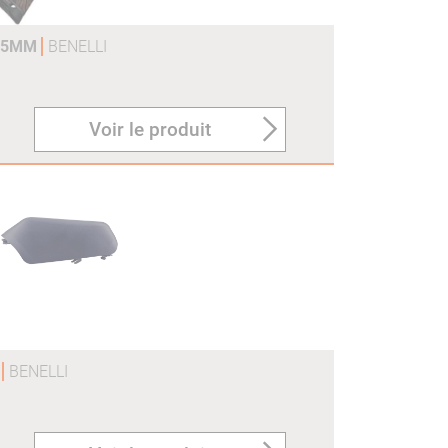
375MM
BENELLI
Voir le produit
O
BENELLI