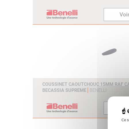
Voir
COUSSINET CAOUTCHOUC 15MM RAF CAL
BECASSIA SUPREME
BENELLI
Voir
Ce s