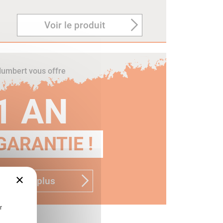
Voir le produit
umbert vous offre
1 AN
GARANTIE !
×
n savoir plus
r