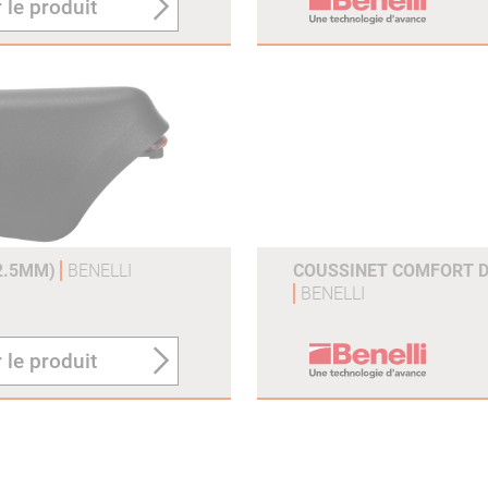
 le produit
12.5MM)
BENELLI
COUSSINET COMFORT 
BENELLI
 le produit