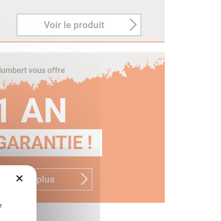
Voir le produit
umbert vous offre
1 AN
GARANTIE !
×
n savoir plus
r