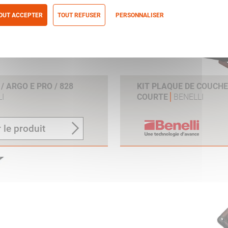
OUT ACCEPTER
TOUT REFUSER
PERSONNALISER
itique de confidentialité
 ARGO E PRO / 828
KIT PLAQUE DE COUCH
I
COURTE
BENELLI
 le produit