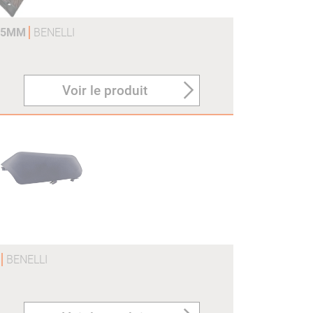
375MM
BENELLI
Voir le produit
O
BENELLI