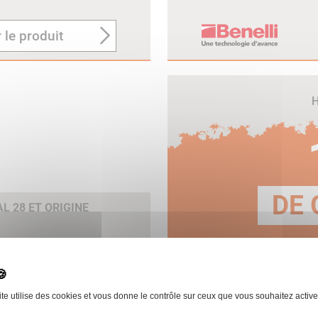
 le produit
H
DE 
 28 ET ORIGINE
E
 le produit
ite utilise des cookies et vous donne le contrôle sur ceux que vous souhaitez active