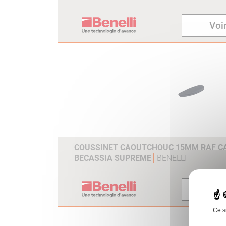
Voir
COUSSINET CAOUTCHOUC 15MM RAF CAL
BECASSIA SUPREME
BENELLI
Voir
Ce s