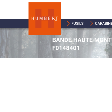
FUSILS
CARABIN
BANDE HAUTE MONTE
F0148401