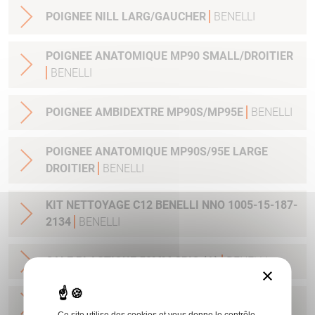
POIGNEE NILL LARG/GAUCHER
BENELLI
POIGNEE ANATOMIQUE MP90 SMALL/DROITIER
BENELLI
POIGNEE AMBIDEXTRE MP90S/MP95E
BENELLI
POIGNEE ANATOMIQUE MP90S/95E LARGE
DROITIER
BENELLI
KIT NETTOYAGE C12 BENELLI NNO 1005-15-187-
2134
BENELLI
CALE PLASTIQUE 50MM CRIO (A)
BENELLI
×
CALE PLASTIQUE 55MM CRIO (B)
BENELLI
Ce site utilise des cookies et vous donne le contrôle