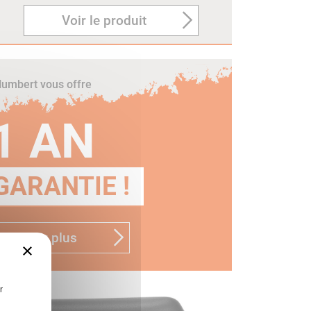
Voir le produit
umbert vous offre
1 AN
GARANTIE !
n savoir plus
×
r