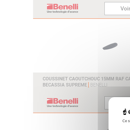
Voir
COUSSINET CAOUTCHOUC 15MM RAF CAL
BECASSIA SUPREME
BENELLI
Voir
Ce s