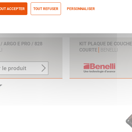
OUT ACCEPTER
TOUT REFUSER
PERSONNALISER
itique de confidentialité
 ARGO E PRO / 828
KIT PLAQUE DE COUCH
I
COURTE
BENELLI
 le produit