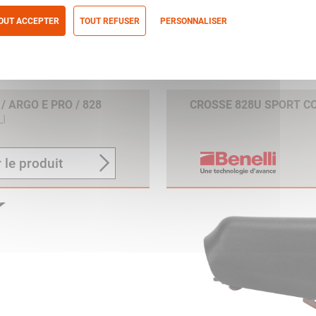
OUT ACCEPTER
TOUT REFUSER
PERSONNALISER
itique de confidentialité
 ARGO E PRO / 828
CROSSE 828U SPORT 
I
 le produit