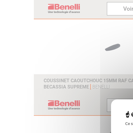
Voir
COUSSINET CAOUTCHOUC 15MM RAF CAL
BECASSIA SUPREME
BENELLI
Voir
Ce s