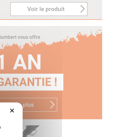
Voir le produit
umbert vous offre
1 AN
GARANTIE !
n savoir plus
×
r