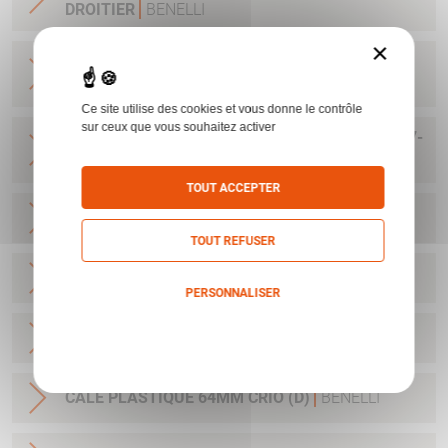
DROITIER
BENELLI
×
POIGNEE ANATOMIQUE MP90S/95E LARGE
GAUCHER
BENELLI
Ce site utilise des cookies et vous donne le contrôle
sur ceux que vous souhaitez activer
KIT NETTOYAGE C12 BENELLI NNO 1005-15-187-
2134
BENELLI
TOUT ACCEPTER
CALE PLASTIQUE 50MM CRIO (A)
BENELLI
TOUT REFUSER
CALE PLASTIQUE 55MM CRIO (B)
BENELLI
PERSONNALISER
Politique de confidentialité
CALE PLASTIQUE 60MM CRIO (C)
BENELLI
CALE PLASTIQUE 64MM CRIO (D)
BENELLI