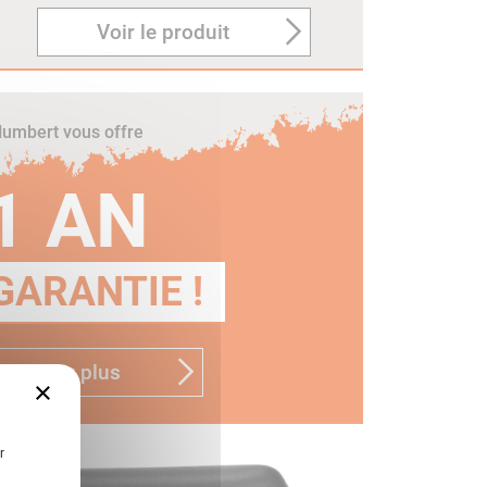
Voir le produit
umbert vous offre
1 AN
GARANTIE !
n savoir plus
×
r