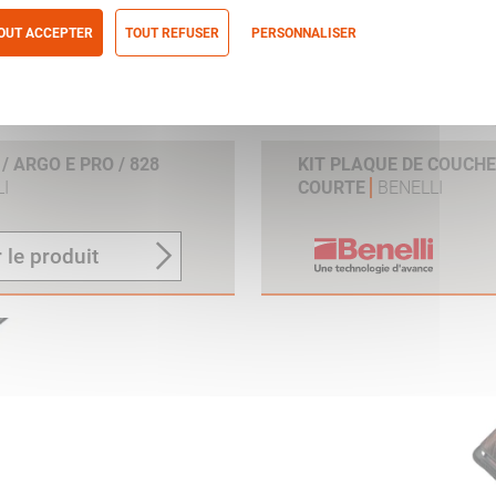
OUT ACCEPTER
TOUT REFUSER
PERSONNALISER
itique de confidentialité
 ARGO E PRO / 828
KIT PLAQUE DE COUCH
I
COURTE
BENELLI
 le produit