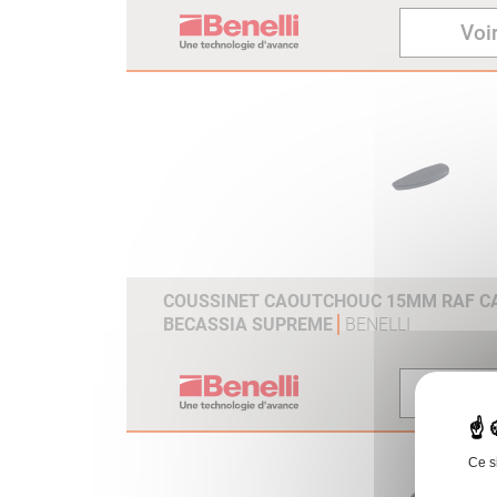
Voir
COUSSINET CAOUTCHOUC 15MM RAF CAL
BECASSIA SUPREME
BENELLI
Voir
Ce s