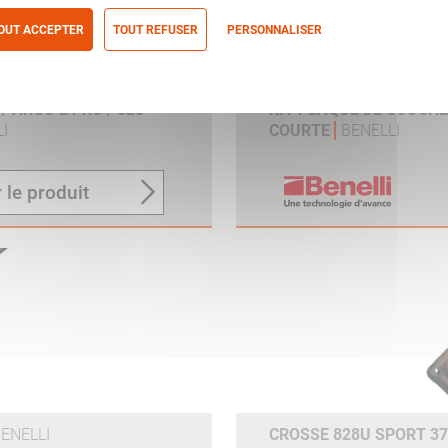
OUT ACCEPTER
TOUT REFUSER
PERSONNALISER
itique de confidentialité
 ARGO E PRO / 828
KIT PLAQUE DE COUCH
I
COURTE
BENELLI
 le produit
ENELLI
CROSSE 828U SPORT 