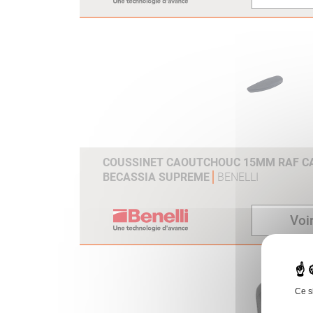
COUSSINET CAOUTCHOUC 15MM RAF CAL
BECASSIA SUPREME
BENELLI
Voir
Ce s