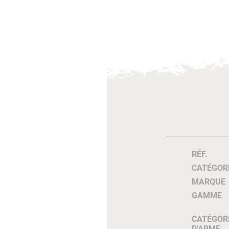
RÉF.
CATÉGOR
MARQUE
GAMME
CATÉGOR
D'ARME