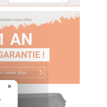
umbert vous offre
1 AN
GARANTIE !
n savoir plus
×
r