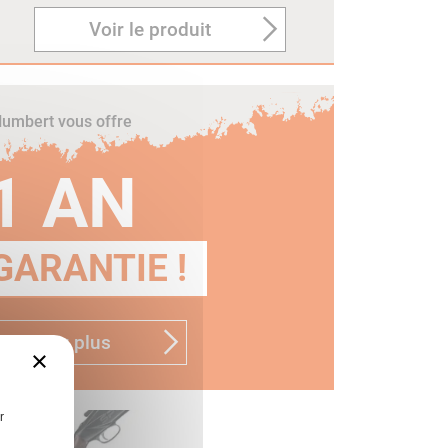
Voir le produit
umbert vous offre
1 AN
GARANTIE !
n savoir plus
×
r