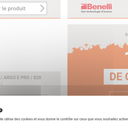
 le produit
H
DE 
 ARGO E PRO / 828
I
E
 le produit
ite utilise des cookies et vous donne le contrôle sur ceux que vous souhaitez active