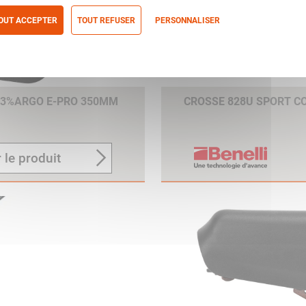
OUT ACCEPTER
TOUT REFUSER
PERSONNALISER
itique de confidentialité
13%ARGO E-PRO 350MM
CROSSE 828U SPORT 
 le produit