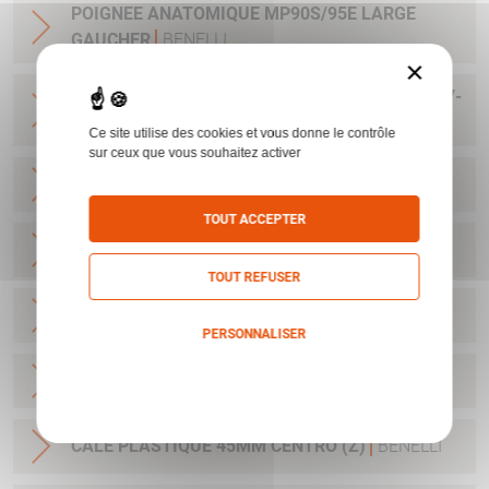
POIGNEE ANATOMIQUE MP90S/95E LARGE
GAUCHER
BENELLI
×
KIT NETTOYAGE C12 BENELLI NNO 1005-15-187-
2134
BENELLI
Ce site utilise des cookies et vous donne le contrôle
sur ceux que vous souhaitez activer
CALE PLASTIQUE 50MM CRIO (A)
BENELLI
TOUT ACCEPTER
CALE PLASTIQUE 55MM CRIO (B)
BENELLI
TOUT REFUSER
CALE PLASTIQUE 60MM CRIO (C)
BENELLI
PERSONNALISER
Politique de confidentialité
CALE PLASTIQUE 64MM CRIO (D)
BENELLI
CALE PLASTIQUE 45MM CENTRO (Z)
BENELLI