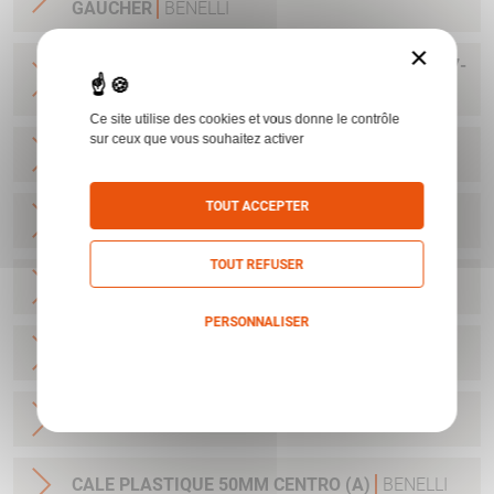
GAUCHER
BENELLI
×
KIT NETTOYAGE C12 BENELLI NNO 1005-15-187-
2134
BENELLI
Ce site utilise des cookies et vous donne le contrôle
sur ceux que vous souhaitez activer
CALE PLASTIQUE 50MM CRIO (A)
BENELLI
TOUT ACCEPTER
CALE PLASTIQUE 55MM CRIO (B)
BENELLI
TOUT REFUSER
CALE PLASTIQUE 60MM CRIO (C)
BENELLI
PERSONNALISER
CALE PLASTIQUE 64MM CRIO (D)
BENELLI
Politique de confidentialité
CALE PLASTIQUE 45MM CENTRO (Z)
BENELLI
CALE PLASTIQUE 50MM CENTRO (A)
BENELLI