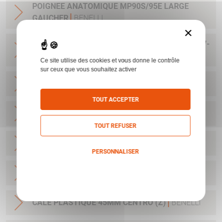
POIGNEE ANATOMIQUE MP90S/95E LARGE
GAUCHER
BENELLI
×
KIT NETTOYAGE C12 BENELLI NNO 1005-15-187-
2134
BENELLI
Ce site utilise des cookies et vous donne le contrôle
sur ceux que vous souhaitez activer
CALE PLASTIQUE 50MM CRIO (A)
BENELLI
TOUT ACCEPTER
CALE PLASTIQUE 55MM CRIO (B)
BENELLI
TOUT REFUSER
CALE PLASTIQUE 60MM CRIO (C)
BENELLI
PERSONNALISER
Politique de confidentialité
CALE PLASTIQUE 64MM CRIO (D)
BENELLI
CALE PLASTIQUE 45MM CENTRO (Z)
BENELLI