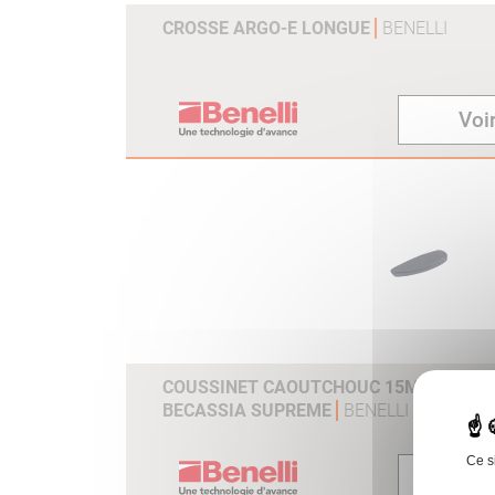
CROSSE ARGO-E LONGUE
BENELLI
Voir
COUSSINET CAOUTCHOUC 15MM RAF CAL
BECASSIA SUPREME
BENELLI
Ce s
Voir