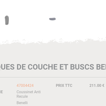
UES DE COUCHE ET BUSCS BE
47004424
PRIX TTC
211.00 €
IE
Coussinet Anti
Recule
Benelli