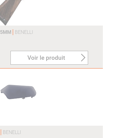
375MM
BENELLI
Voir le produit
O
BENELLI