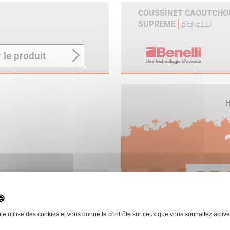
COUSSINET CAOUTCHOU
SUPREME
BENELLI
 le produit
H
DE 
 28 ET ORIGINE
ite utilise des cookies et vous donne le contrôle sur ceux que vous souhaitez active
E
 le produit