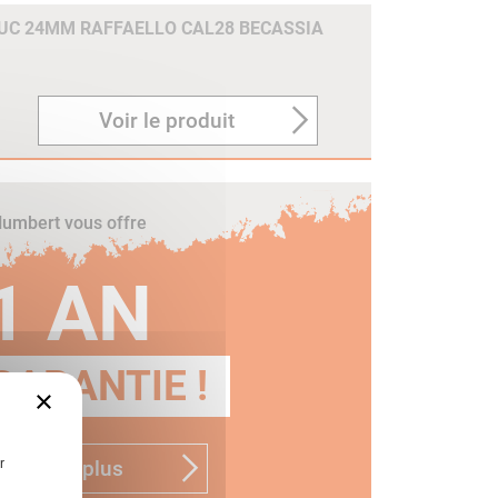
C 24MM RAFFAELLO CAL28 BECASSIA
Voir le produit
umbert vous offre
1 AN
GARANTIE !
×
r
n savoir plus