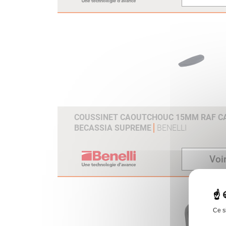
COUSSINET CAOUTCHOUC 15MM RAF CAL
BECASSIA SUPREME
BENELLI
Voir
Ce s