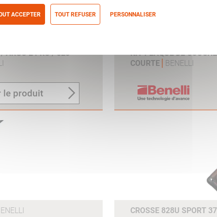
OUT ACCEPTER
TOUT REFUSER
PERSONNALISER
itique de confidentialité
 ARGO E PRO / 828
KIT PLAQUE DE COUCH
I
COURTE
BENELLI
 le produit
ENELLI
CROSSE 828U SPORT 