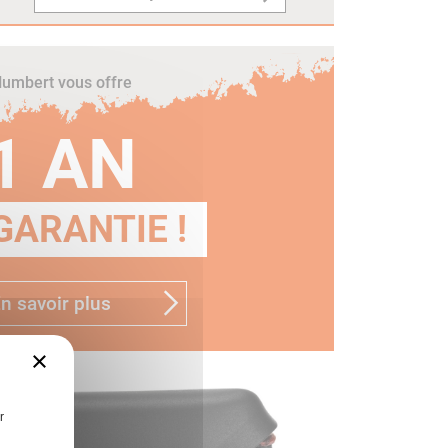
umbert vous offre
1 AN
GARANTIE !
n savoir plus
×
r