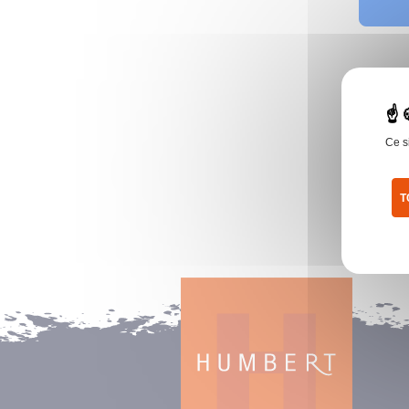
Ce s
T
Pol