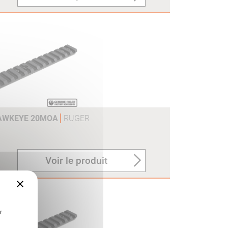
HAWKEYE 20MOA
RUGER
Voir le produit
×
r