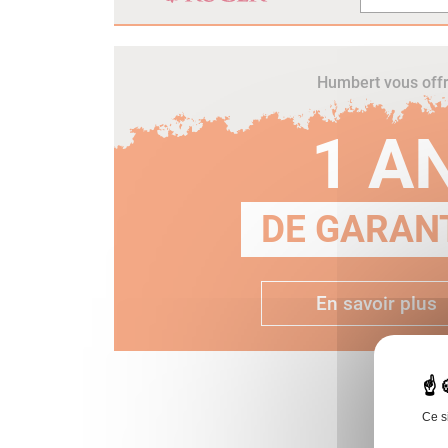
Humbert vous off
1 A
DE GARANT
En savoir plus
Ce s