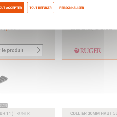
OUT ACCEPTER
TOUT REFUSER
PERSONNALISER
itique de confidentialité
8 )
RUGER
COLLIER 25,4MM HAUT 5
 le produit
BH 11 )
RUGER
COLLIER 30MM HAUT 5B