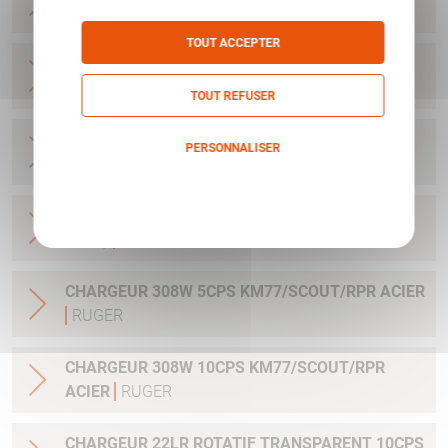
.243WIN/308WIN/6.5CRMR/7-08REM
RUGER
TOUT ACCEPTER
CHARGEUR 22LR 10COUPS SR22 AVEC
EXTENSION
RUGER
TOUT REFUSER
CHARGEUR 22LR 10CPS 22/45 MARKIII LITE
PERSONNALISER
RUGER
Politique de confidentialité
CHARGEUR 22LR ROTATIF 25CPS BX-25 10/22-
SR22)
RUGER
CHARGEUR 308W 5CPS KM77/SCOUT/RPR ACIER
RUGER
CHARGEUR 308W 10CPS KM77/SCOUT/RPR
ACIER
RUGER
CHARGEUR 22LR ROTATIF TRANSPARENT 10CPS