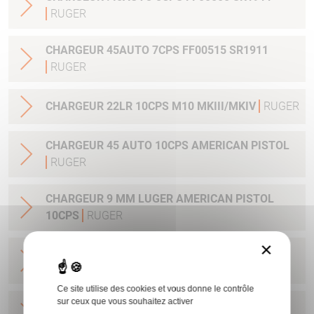
RUGER
CHARGEUR 45AUTO 7CPS FF00515 SR1911
RUGER
CHARGEUR 22LR 10CPS M10 MKIII/MKIV
RUGER
CHARGEUR 45 AUTO 10CPS AMERICAN PISTOL
RUGER
CHARGEUR 9 MM LUGER AMERICAN PISTOL
10CPS
RUGER
×
CHARGEUR ROTATIF CARA AMERICAN 4COUPS
.270WIN/30-06SPRG
RUGER
Ce site utilise des cookies et vous donne le contrôle
sur ceux que vous souhaitez activer
CHARGEUR CARA AMERICAN 4COUPS