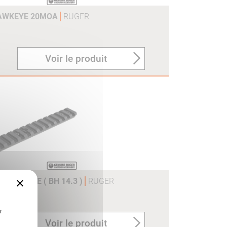
HAWKEYE 20MOA
RUGER
Voir le produit
×
B BRONZE ( BH 14.3 )
RUGER
r
Voir le produit