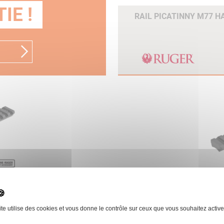
IE !
RAIL PICATINNY M77 
8 )
RUGER
COLLIER 25,4MM HAUT 5
ite utilise des cookies et vous donne le contrôle sur ceux que vous souhaitez active
 le produit