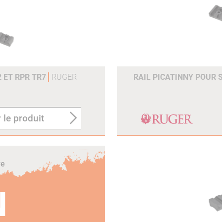
2 ET RPR TR7
RUGER
RAIL PICATINNY POUR S
 le produit
re
N