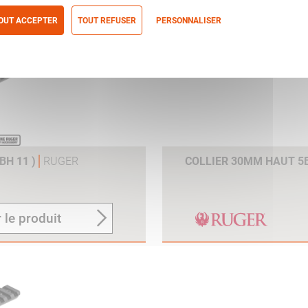
OUT ACCEPTER
TOUT REFUSER
PERSONNALISER
itique de confidentialité
BH 11 )
RUGER
COLLIER 30MM HAUT 5B
 le produit