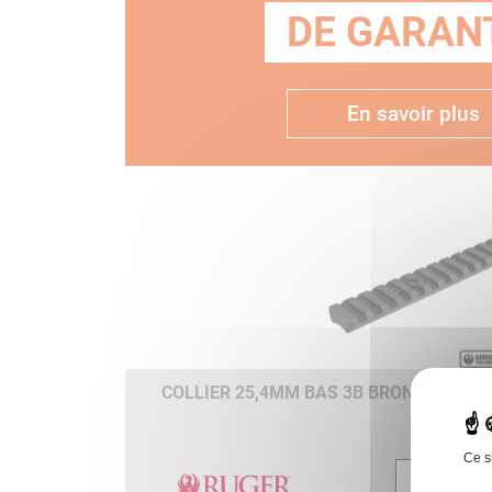
DE GARANT
En savoir plus
COLLIER 25,4MM BAS 3B BRONZE ( BH 7.
Ce s
Voir