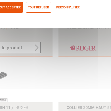
OUT ACCEPTER
TOUT REFUSER
PERSONNALISER
itique de confidentialité
8 )
RUGER
COLLIER 25,4MM HAUT 5
 le produit
BH 11 )
RUGER
COLLIER 30MM HAUT 5B