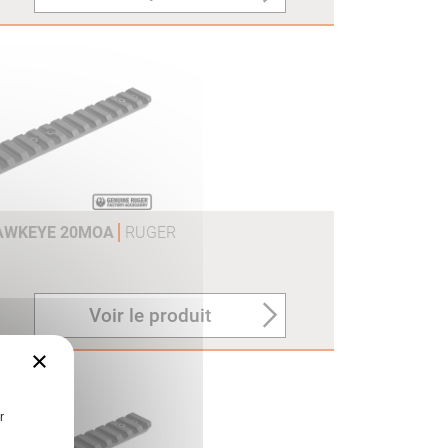
HAWKEYE 20MOA
RUGER
Voir le produit
×
r