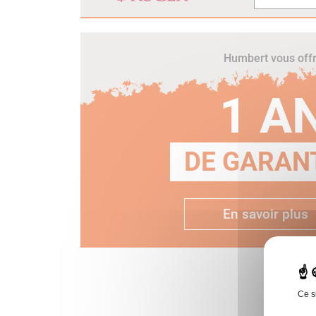
Humbert vous off
1 A
DE GARANT
En savoir plus
Ce s