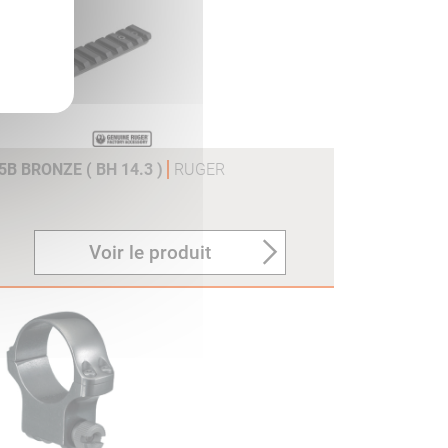
B BRONZE ( BH 14.3 )
RUGER
Voir le produit