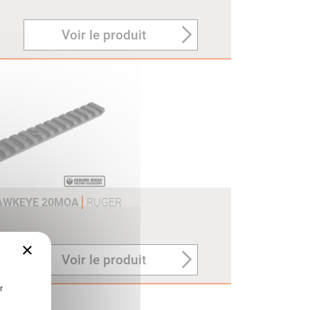
Voir le produit
HAWKEYE 20MOA
RUGER
×
Voir le produit
r