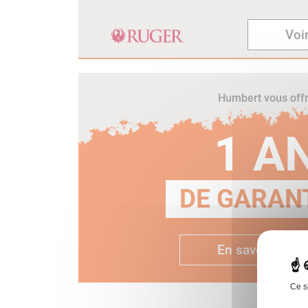
Voir
Humbert vous off
1 A
DE GARANT
En savoir plus
Ce s