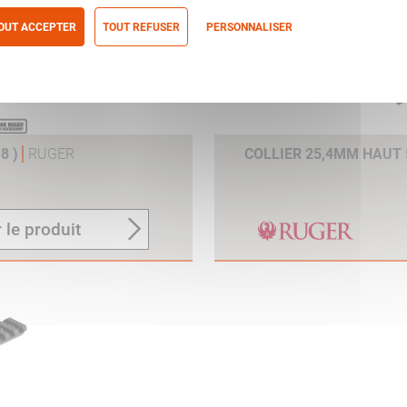
OUT ACCEPTER
TOUT REFUSER
PERSONNALISER
itique de confidentialité
8 )
RUGER
COLLIER 25,4MM HAUT 5
 le produit