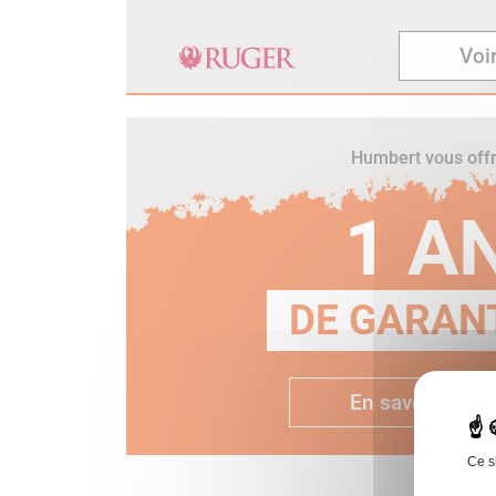
Voir
Humbert vous off
1 A
DE GARANT
En savoir plus
Ce s