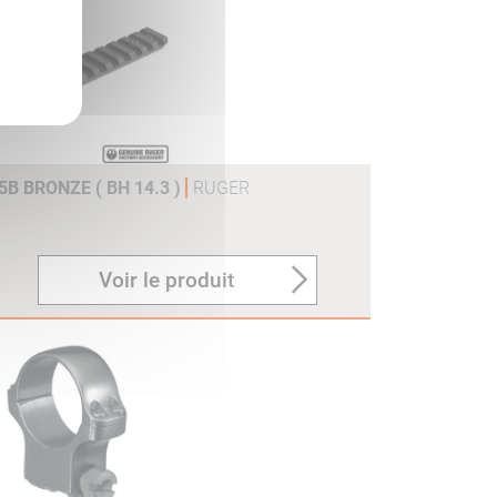
B BRONZE ( BH 14.3 )
RUGER
Voir le produit