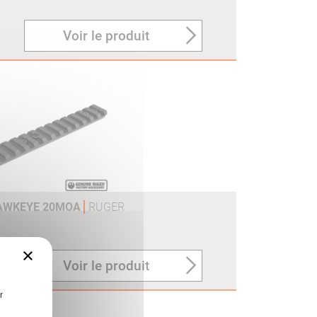
Voir le produit
HAWKEYE 20MOA
RUGER
×
Voir le produit
r