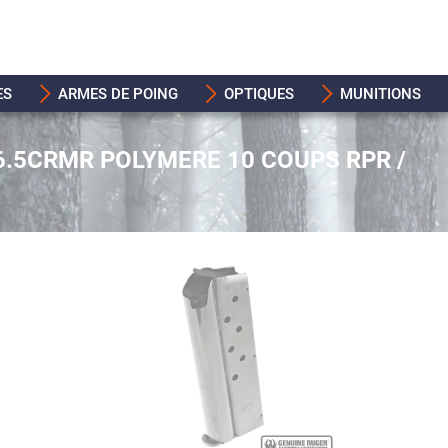
ES
ARMES DE POING
OPTIQUES
MUNITIONS
6.5CRMR POLYMERE 10 COUPS RPR /