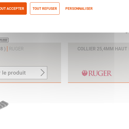
OUT ACCEPTER
TOUT REFUSER
PERSONNALISER
itique de confidentialité
8 )
RUGER
COLLIER 25,4MM HAUT 5
 le produit