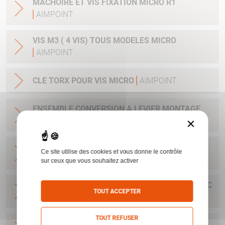
MACHOIRE ET VIS FIXATION MICRO R1
AIMPOINT
VIS M3 ( 4 VIS) TOUS MODELES MICRO
AIMPOINT
CLE TORX POUR VIS MICRO
AIMPOINT
ENSEMBLE CONVERSION A LEVIER MONTAGE
×
RAPIDE MICRO H1/H212184
AIMPOINT
BASE MICRO POUR RAIL 11 MM AVEC CLEF ET
Ce site utilise des cookies et vous donne le contrôle
VIS H1&H2&ACRO
AIMPOINT
sur ceux que vous souhaitez activer
BASE POUR H1&H2&ACRO&MICRO SAFARI AVEC
TOUT ACCEPTER
CLEF ET VIS
AIMPOINT
TOUT REFUSER
BASE MICRO DRILLING AVEC CLEF ET VIS POUR