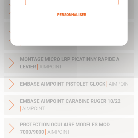
BASE MICRO BLASER R93 ET AUTRES - AVEC
CLEF ET VIS
AIMPOINT
PERSONNALISER
Politique de confidentialité
ADAPTATEUR DE MONTAGE 34MM POUR
LUNETTE AVEC TUBE 34MM H1&H2&ACRO
AIMPOINT
MONTAGE MICRO LRP PICATINNY RAPIDE A
LEVIER
AIMPOINT
EMBASE AIMPOINT PISTOLET GLOCK
AIMPOINT
EMBASE AIMPOINT CARABINE RUGER 10/22
AIMPOINT
PROTECTION OCULAIRE MODELES MOD
7000/9000
AIMPOINT