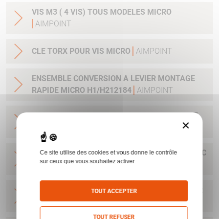
VIS M3 ( 4 VIS) TOUS MODELES MICRO
AIMPOINT
CLE TORX POUR VIS MICRO
AIMPOINT
ENSEMBLE CONVERSION A LEVIER MONTAGE
RAPIDE MICRO H1/H212184
AIMPOINT
BASE MICRO POUR RAIL 11 MM AVEC CLEF ET
×
VIS H1&H2&ACRO
AIMPOINT
BASE POUR H1&H2&ACRO&MICRO SAFARI AVEC
Ce site utilise des cookies et vous donne le contrôle
sur ceux que vous souhaitez activer
CLEF ET VIS
AIMPOINT
BASE MICRO DRILLING AVEC CLEF ET VIS POUR
TOUT ACCEPTER
H1&H2&ACRO
AIMPOINT
TOUT REFUSER