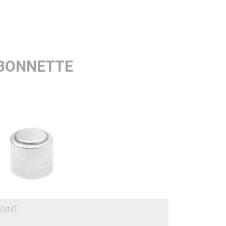
 BONNETTE
OINT