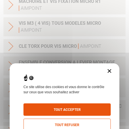
MACHOIRE ET VIS FIXATION MICRO R1
AIMPOINT
VIS M3 ( 4 VIS) TOUS MODELES MICRO
AIMPOINT
CLE TORX POUR VIS MICRO
AIMPOINT
ENSEMBLE CONVERSION A LEVIER MONTAGE
×
RAPIDE MICRO H1/H212184
AIMPOINT
BASE MICRO POUR RAIL 11 MM AVEC CLEF ET
Ce site utilise des cookies et vous donne le contrôle
VIS H1&H2&ACRO
AIMPOINT
sur ceux que vous souhaitez activer
BASE POUR H1&H2&ACRO&MICRO SAFARI AVEC
TOUT ACCEPTER
CLEF ET VIS
AIMPOINT
TOUT REFUSER
BASE MICRO DRILLING AVEC CLEF ET VIS POUR